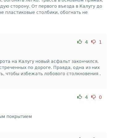
 обгонять легко, трасса в основном прямая,
дую сторону. От первого въезда в Калугу до
е пластиковые столбики, обогнать не
4
1
рота на Калугу новый асфальт закончился.
треченных по дороге. Правда, одна из них
ь, чтобы избежать лобового столкновения .
4
0
вым покрытием