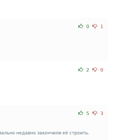
0
1
2
0
5
3
вально недавно закончили её строить.