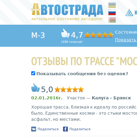
К
Состояни
4,7
M-3
Показать 
(358 голосов)
ОТЗЫВЫ ПО ТРАССЕ "МОС
Показывать сообщения без оценок?
5,0
02.01.2016г.
Участок —
Калуга - Брянск
Хорошая трасса, близкая к идеалу по россий
было. Единственные косяки - это стыки мосто
асфальт, но местами.
Поделиться
Поделиться