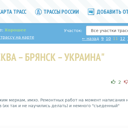
АРТА ТРАСС
ТРАССЫ РОССИИ
ДОБАВИТЬ О
е:
Хорошее
Участок:
трассу на карте
←
назад
9
10
11
12
вперед
→
КВА – БРЯНСК – УКРАИНА"
2
ским меркам, имхо. Ремонтных работ на момент написания 
в (их так и не научились делать) и немного "съеденный"