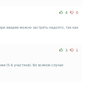
4
0
ри аварии можно застрять надолго, так как
3
1
и (5-6 участков). Во всяком случае