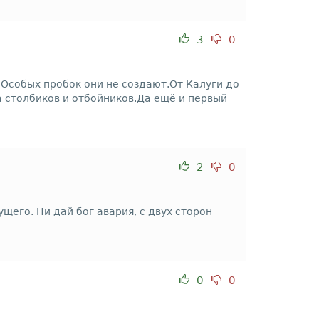
3
0
.Особых пробок они не создают.От Калуги до
а столбиков и отбойников.Да ещё и первый
2
0
ущего. Ни дай бог авария, с двух сторон
0
0