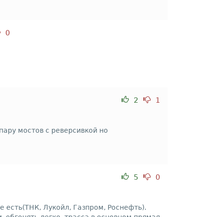
0
2
1
пару мостов с реверсивкой но
5
0
 есть(ТНК, Лукойл, Газпром, Роснефть).