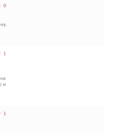
0
ну.
1
 на
о и
1