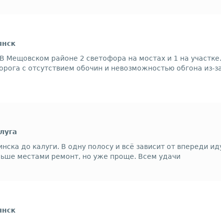
янск
.В Мещовском районе 2 светофора на мостах и 1 на участке
орога с отсутствием обочин и невозможностью обгона из-з
луга
нска до калуги. В одну полосу и всё зависит от впереди ид
льше местами ремонт, но уже проще. Всем удачи
янск