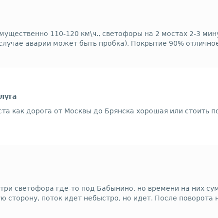
ущественно 110-120 км\ч., светофоры на 2 мостах 2-3 мину
В случае аварии может быть пробка). Покрытие 90% отлично
луга
а как дорога от Москвы до Брянска хорошая или стоить по
 три светофора где-то под Бабынино, но времени на них су
ую сторону, поток идет небыстро, но идет. После поворот