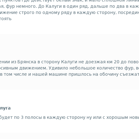
пунктов где действует белый знак, и мало сплошной линии,
, фур немного. До Калуги в один ряд, дальше по два в каж
жение строго по одному ряду в каждую сторону, посредин
тоять
нии из Брянска в сторону Калуги не доезжая км 20 до пово
рсивным движением. Удивило небольшое количество фур, вс
, в том числе и нашей машине пришлось на обочину съезжат
луга
ь будет по 3 полосы в каждую сторону ну или с хорошым но