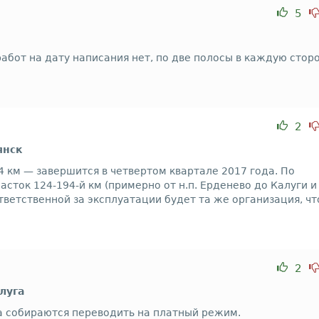
5
абот на дату написания нет, по две полосы в каждую сторо
2
янск
 км — завершится в четвертом квартале 2017 года. По
сток 124-194-й км (примерно от н.п. Ерденево до Калуги и
тветственной за эксплуатации будет та же организация, чт
2
луга
да собираются переводить на платный режим.