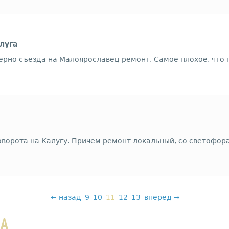
луга
ерно съезда на Малоярославец ремонт. Самое плохое, что п
ворота на Калугу. Причем ремонт локальный, со светофорам
←
назад
9
10
11
12
13
вперед
→
ДА