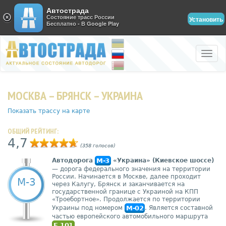
Автострада
Состояние трасс России
Установить
Бесплатно - В Google Play
Toggle
naviga
МОСКВА – БРЯНСК – УКРАИНА
Показать трассу на карте
ОБЩИЙ РЕЙТИНГ:
4,7
(358 голосов)
Автодорога
М-3
«Украина» (Киевское шоссе)
— дорога федерального значения на территории
России. Начинается в Москве, далее проходит
М-3
через Калугу, Брянск и заканчивается на
государственной границе с Украиной на КПП
«Троебортное». Продолжается по территории
Украины под номером
M-02
. Является составной
частью европейского автомобильного маршрута
E 101
.