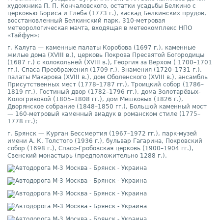
художника П. П. Кончаловского, остатки усадьбы Белкино с
церковью Бориса и Глеба (1773 г.), каскад Белкинских прудов,
восстановленный Белкинский парк, 310-метровая
метеорологическая мачта, входящая в метеокомплекс НПО
«Тайфун»;
г. Калуга — каменные палаты Коробова (1697 г.), каменные
жилые дома (XVIII в.), церковь Покрова Пресвятой Богородицы
(1687 г.) с колокольней (XVIII в.), Георгия за Верхом ( 1700
–
1701
гг.), Спаса Преображения (1709 г.), Знамения (1720
–
1731 г.),
палаты Макарова (XVIII в.), дом Оболенского (XVIII в.), ансамбль
Присутственных мест (1778
–
1787 гг.), Троицкий собор (1786
–
1819 гг.), Гостиный двор (1782
–
1796 гг.), дома Золотарёвых-
Кологривовой (1805
–
1808 гг.), дом Мешковых (1826 г.),
Дворянское собрание (1848
–
1850 гг.), Большой каменный мост
— 160-метровый каменный виадук в романском стиле (1775
–
1778 гг.);
г. Брянск — Курган Бессмертия (1967
–
1972 гг.), парк-музей
имени А. К. Толстого (1936 г.), бульвар Гагарина, Покровский
собор (1698 г.), Спасо-Гробовская церковь (1900
–
1904 гг.),
Свенский монастырь (предположительно 1288 г.).