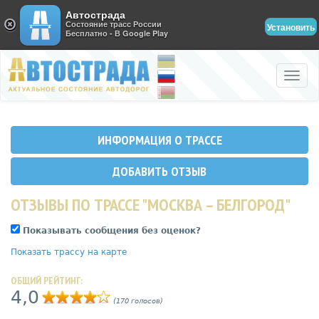
Автострада
Состояние трасс России
Установить
Бесплатно - В Google Play
Toggle
naviga
ИНФОРМАЦИЯ О ТРАССЕ
ДОБАВИТЬ ОТЗЫВ
ОТЗЫВЫ ПО ТРАССЕ "МОСКВА – БЕЛГОРОД"
Показывать сообщения без оценок?
Показать трассу на карте
ОБЩИЙ РЕЙТИНГ:
4,0
(170 голосов)