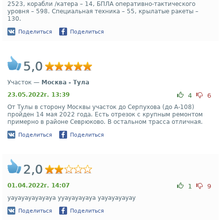
2523, корабли /катера – 14, БПЛА оперативно-тактического
уровня – 598. Специальная техника – 55, крылатые ракеты –
130.
Поделиться
Поделиться
5,0
Участок —
Москва - Тула
23.05.2022г. 13:39
4
6
От Тулы в сторону Москвы участок до Серпухова (до А-108)
пройден 14 мая 2022 года. Есть отрезок с крупным ремонтом
примерно в районе Севрюково. В остальном трасса отличная.
Поделиться
Поделиться
2,0
01.04.2022г. 14:07
1
9
уауауауауауауа ууауауауауа уауауауауау
Поделиться
Поделиться