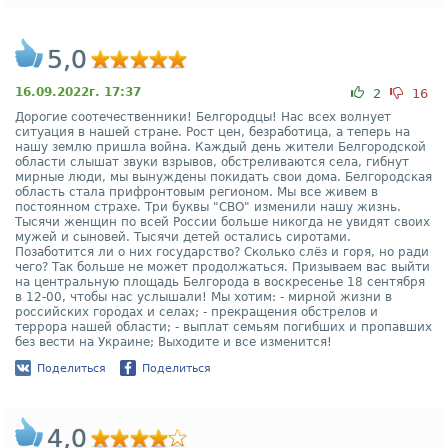
5,0
16.09.2022г. 17:37
2
16
Дорогие соотечественники! Белгородцы! Нас всех волнует
ситуация в нашей стране. Рост цен, безработица, а теперь на
нашу землю пришла война. Каждый день жители Белгородской
области слышат звуки взрывов, обстреливаются села, гибнут
мирные люди, мы вынуждены покидать свои дома. Белгородская
область стала прифронтовым регионом. Мы все живем в
постоянном страхе. Три буквы "СВО" изменили нашу жизнь.
Тысячи женщин по всей России больше никогда не увидят своих
мужей и сыновей. Тысячи детей остались сиротами.
Позаботится ли о них государство? Сколько слёз и горя, но ради
чего? Так больше не может продолжаться. Призываем вас выйти
на центральную площадь Белгорода в воскресенье 18 сентября
в 12-00, чтобы нас услышали! Мы хотим: - мирной жизни в
российских городах и селах; - прекращения обстрелов и
террора нашей области; - выплат семьям погибших и пропавших
без вести на Украине; Выходите и все изменится!
Поделиться
Поделиться
4,0