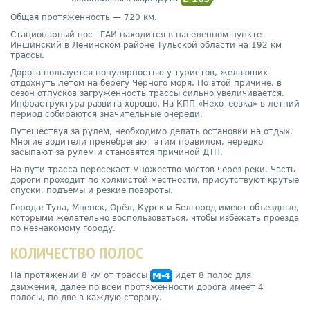
Общая протяженность — 720 км.
Стационарный пост ГАИ находится в населенном пункте
Иншинский в Ленинском районе Тульской области на 192 км
трассы.
Дорога пользуется популярностью у туристов, желающих
отдохнуть летом на берегу Черного моря. По этой причине, в
сезон отпусков загруженность трассы сильно увеличивается.
Инфраструктура развита хорошо. На КПП «Нехотеевка» в летний
период собираются значительные очереди.
Путешествуя за рулем, необходимо делать остановки на отдых.
Многие водители пренебрегают этим правилом, нередко
засыпают за рулем и становятся причиной ДТП.
На пути трасса пересекает множество мостов через реки. Часть
дороги проходит по холмистой местности, присутствуют крутые
спуски, подъемы и резкие повороты.
Города: Тула, Мценск, Орёл, Курск и Белгород имеют объездные,
которыми желательно воспользоваться, чтобы избежать проезда
по незнакомому городу.
КОЛИЧЕСТВО ПОЛОС
На протяжении 8 км от трассы
M-4
идет 8 полос для
движения, далее по всей протяженности дорога имеет 4
полосы, по две в каждую сторону.