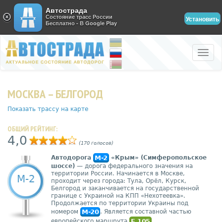
Автострада
Состояние трасс России
Установить
Бесплатно - В Google Play
Toggle
naviga
МОСКВА – БЕЛГОРОД
Показать трассу на карте
ОБЩИЙ РЕЙТИНГ:
4,0
(170 голосов)
Автодорога
М-2
«Крым» (Симферопольское
шоссе)
— дорога федерального значения на
территории России. Начинается в Москве,
М-2
проходит через города: Тула, Орёл, Курск,
Белгород и заканчивается на государственной
границе с Украиной на КПП «Нехотеевка».
Продолжается по территории Украины под
номером
М-20
. Является составной частью
европейского маршрута
Е 105
.