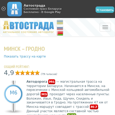
Автострада
Состояние трасс Беларуси
Установить
Бесплатно - В Google Play
Toggle
naviga
МИНСК – ГРОДНО
Показать трассу на карте
ОБЩИЙ РЕЙТИНГ:
4,9
(79 голосов)
Автодорога
M6
— магистральная трасса на
территории Беларуси. Начинается в Минске, на
пересечении с Минской кольцевой автомобильной
М6
дорогой
M9
, проходит через населенные пункты:
Воложин, Ивье, Лида, Щучин, Скидель и
заканчивается в Гродно. На протяжении 47 км от
Минска маршрут совпадает с трассой
M-7
.
Данный участок является составной частью