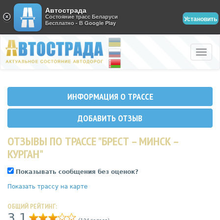
Автострада
Состояние трасс Беларуси
Установить
Бесплатно - В Google Play
Toggle
naviga
ИНФОРМАЦИЯ О ТРАССЕ
ДОБАВИТЬ ОТЗЫВ
ОТЗЫВЫ ПО ТРАССЕ "БРЕСТ – МИНСК –
КУРГАН"
Показывать сообщения без оценок?
Показать трассу на карте
ОБЩИЙ РЕЙТИНГ:
3,1