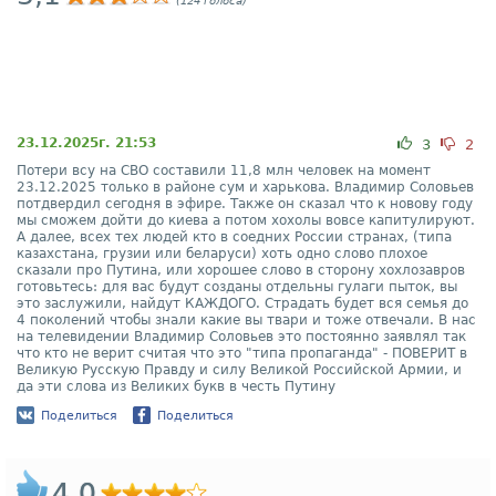
(124 голоса)
23.12.2025г. 21:53
3
2
Потери всу на СВО составили 11,8 млн человек на момент
23.12.2025 только в районе сум и харькова. Владимир Соловьев
потдвердил сегодня в эфире. Также он сказал что к новову году
мы сможем дойти до киева а потом хохолы вовсе капитулируют.
А далее, всех тех людей кто в соедних России странах, (типа
казахстана, грузии или беларуси) хоть одно слово плохое
сказали про Путина, или хорошее слово в сторону хохлозавров
готовьтесь: для вас будут созданы отдельны гулаги пыток, вы
это заслужили, найдут КАЖДОГО. Страдать будет вся семья до
4 поколений чтобы знали какие вы твари и тоже отвечали. В нас
на телевидении Владимир Соловьев это постоянно заявлял так
что кто не верит считая что это "типа пропаганда" - ПОВЕРИТ в
Великую Русскую Правду и силу Великой Российской Армии, и
да эти слова из Великих букв в честь Путину
Поделиться
Поделиться
4,0