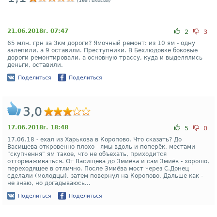
(168 голосов)
21.06.2018г. 07:47
2
3
65 млн. грн за 3км дороги? Ямочный ремонт: из 10 ям - одну
залепили, а 9 оставили. Преступники. В Бехлюдовке боковые
дороги ремонтировали, а основную трассу, куда и выделялись
деньги, оставили.
Поделиться
Поделиться
3,0
17.06.2018г. 18:48
5
0
17.06.18 - ехал из Харькова в Коропово. Что сказать? До
Васищева откровенно плохо - ямы вдоль и поперёк, местами
"скупчення" ям такое, что не объехать, приходится
оттормаживаться. От Васищева до Змиёва и сам Змиёв - хорошо,
переходящее в отлично. После Змиёва мост через С.Донец
сделали (молодцы), затем повернул на Коропово. Дальше как -
не знаю, но догадываюсь...
Поделиться
Поделиться