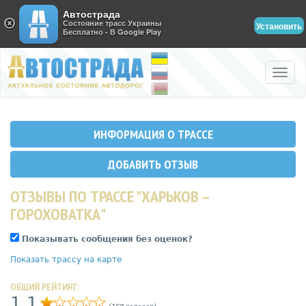
Автострада
Состояние трасс Украины
Установить
Бесплатно - В Google Play
Toggle
naviga
ИНФОРМАЦИЯ О ТРАССЕ
ДОБАВИТЬ ОТЗЫВ
ОТЗЫВЫ ПО ТРАССЕ "ХАРЬКОВ –
ГОРОХОВАТКА"
Показывать сообщения без оценок?
Показать трассу на карте
ОБЩИЙ РЕЙТИНГ:
1,1