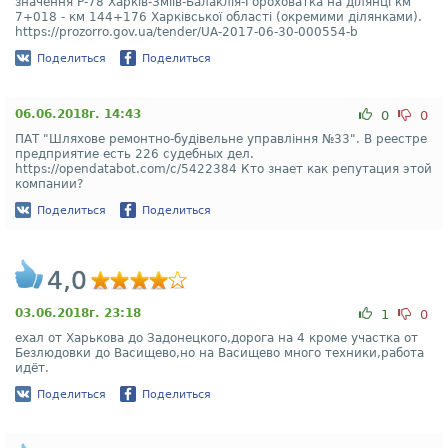
значення Р-78 Харків-Зміїв-Балаклія-Гороховатка на ділянці км
7+018 - км 144+176 Харківської області (окремими ділянками).
https://prozorro.gov.ua/tender/UA-2017-06-30-000554-b
Поделиться
Поделиться
06.06.2018г. 14:43
0
0
ПАТ "Шляхове ремонтно-будівельне управління №33". В реестре
предприятие есть 226 судебных дел.
https://opendatabot.com/c/5422384 Кто знает как репутация этой
компании?
Поделиться
Поделиться
4,0
03.06.2018г. 23:18
1
0
ехал от Харькова до Задонецкого,дорога на 4 кроме участка от
Безлюдовки до Васищево,но на Васищево много техники,работа
идёт.
Поделиться
Поделиться