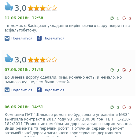
3,0
12.06.2018г. 12:58
1
0
- в межах с.Васіщеве: укладання вирівнюючого шару покриття з
асфальтобетону.
Поделиться
Поделиться
3,0
07.06.2018г. 21:50
3
0
До Змеева дорогу сделали. Ямы, конечно есть, и немало, но
намного лучше, чем было весной.
Поделиться
Поделиться
06.06.2018г. 14:51
0
0
Компания ПАТ "Шляхове ремонтно-будівельне управління №33"
выиграла контракт в 2017 году 93 500 200,00 грн. ГБН Г.1-218-
182:2011 "Ремонт автомобільних доріг загального користування.
Види ремонтів та переліки робіт". Поточний середній ремонт
автомобільної дороги загального користування державного