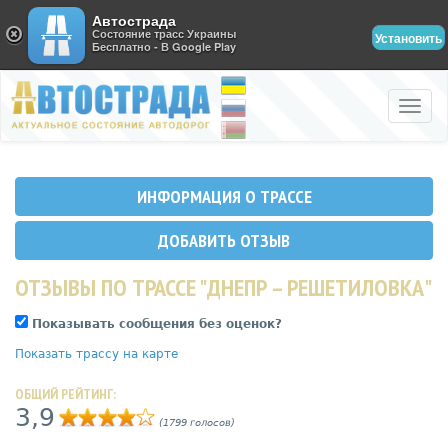
Автострада
Состояние трасс Украины
Установить
Бесплатно - В Google Play
Toggle
naviga
ИНФОРМАЦИЯ О ТРАССЕ
ДОБАВИТЬ ОТЗЫВ
ОТЗЫВЫ ПО ТРАССЕ "ДНЕПР – РЕШЕТИЛОВКА"
Показывать сообщения без оценок?
Показать трассу на карте
ОБЩИЙ РЕЙТИНГ:
3,9
(1799 голосов)