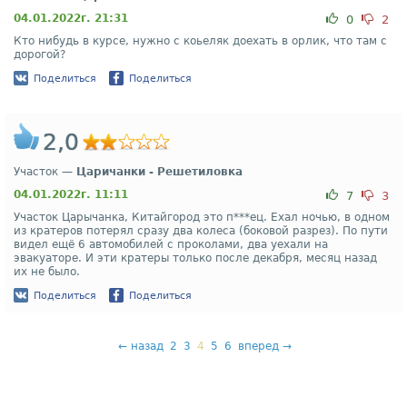
04.01.2022г. 21:31
0
2
Кто нибудь в курсе, нужно с коьеляк доехать в орлик, что там с
дорогой?
Поделиться
Поделиться
2,0
Участок —
Царичанки - Решетиловка
04.01.2022г. 11:11
7
3
Участок Царычанка, Китайгород это п***ец. Ехал ночью, в одном
из кратеров потерял сразу два колеса (боковой разрез). По пути
видел ещё 6 автомобилей с проколами, два уехали на
эвакуаторе. И эти кратеры только после декабря, месяц назад
их не было.
Поделиться
Поделиться
←
назад
2
3
4
5
6
вперед
→