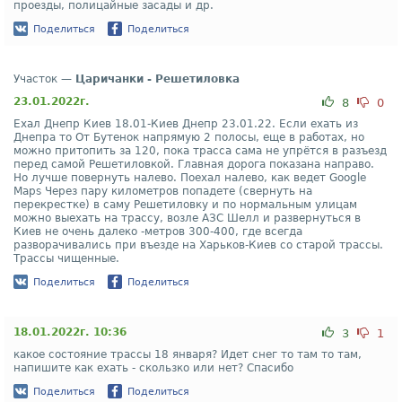
проезды, полицайные засады и др.
Поделиться
Поделиться
Участок —
Царичанки - Решетиловка
23.01.2022г.
8
0
Ехал Днепр Киев 18.01-Киев Днепр 23.01.22. Если ехать из
Днепра то От Бутенок напрямую 2 полосы, еще в работах, но
можно притопить за 120, пока трасса сама не упрётся в разъезд
перед самой Решетиловкой. Главная дорога показана направо.
Но лучше повернуть налево. Поехал налево, как ведет Google
Maps Через пару километров попадете (свернуть на
перекрестке) в саму Решетиловку и по нормальным улицам
можно выехать на трассу, возле АЗС Шелл и развернуться в
Киев не очень далеко -метров 300-400, где всегда
разворачивались при въезде на Харьков-Киев со старой трассы.
Трассы чищенные.
Поделиться
Поделиться
18.01.2022г. 10:36
3
1
какое состояние трассы 18 января? Идет снег то там то там,
напишите как ехать - скользко или нет? Спасибо
Поделиться
Поделиться