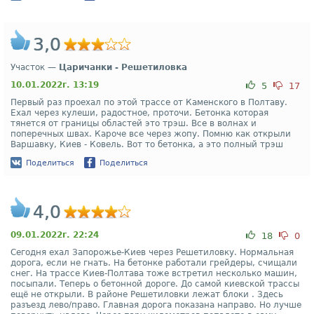
3,0
Участок —
Царичанки - Решетиловка
10.01.2022г. 13:19
5
17
Первый раз проехал по этой трассе от Каменского в Полтаву.
Ехал через кулеши, радостное, проточи. Бетонка которая
тянется от границы областей это трэш. Все в волнах и
поперечных швах. Кароче все через жопу. Помню как открыли
Варшавку, Киев - Ковель. Вот то бетонка, а это полный трэш
Поделиться
Поделиться
4,0
09.01.2022г. 22:24
18
0
Сегодня ехал Запорожье-Киев через Решетиловку. Нормальная
дорога, если не гнать. На бетонке работали грейдеры, счищали
снег. На трассе Киев-Полтава тоже встретил несколько машин,
посыпали. Теперь о бетонной дороге. До самой киевской трассы
ещё не открыли. В районе Решетиловки лежат блоки . Здесь
разъезд лево/право. Главная дорога показана направо. Но лучше