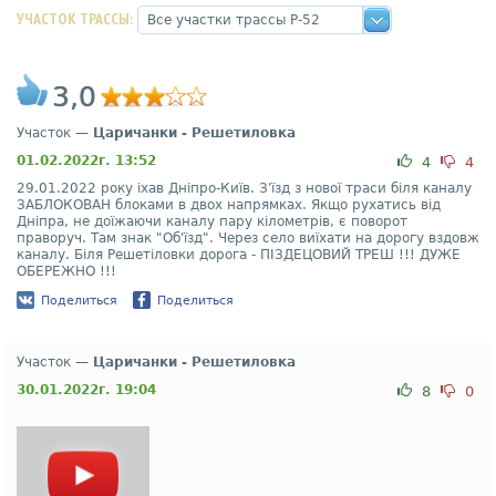
УЧАСТОК ТРАССЫ:
3,0
Участок —
Царичанки - Решетиловка
01.02.2022г. 13:52
4
4
29.01.2022 року іхав Дніпро-Київ. З'їзд з нової траси біля каналу
ЗАБЛОКОВАН блоками в двох напрямках. Якщо рухатись від
Дніпра, не доїжаючи каналу пару кілометрів, є поворот
праворуч. Там знак "Об'їзд". Через село виїхати на дорогу вздовж
каналу. Біля Решетіловки дорога - ПІЗДЕЦОВИЙ ТРЕШ !!! ДУЖЕ
ОБЕРЕЖНО !!!
Поделиться
Поделиться
Участок —
Царичанки - Решетиловка
30.01.2022г. 19:04
8
0