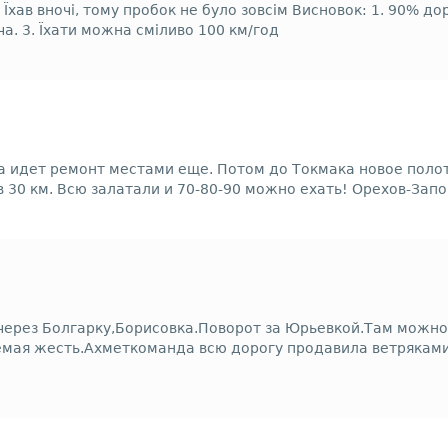
 Їхав вночі, тому пробок не було зовсім Висновок: 1. 90% до
ча. 3. Їхати можна сміливо 100 км/год
 идет ремонт местами еще. Потом до Токмака новое полотн
в 30 км. Всю залатали и 70-80-90 можно ехать! Орехов-Зап
через Болгарку,Борисовка.Поворот за Юрьевкой.Там можно
мая жесть.Ахметкоманда всю дорогу продавила ветряками.