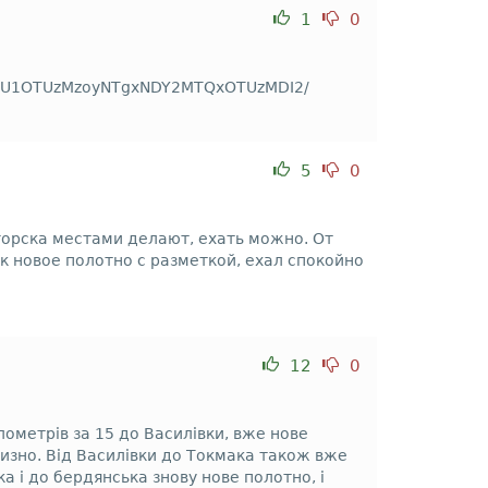
1
0
zMTU1OTUzMzoyNTgxNDY2MTQxOTUzMDI2/
5
0
горска местами делают, ехать можно. От
к новое полотно с разметкой, ехал спокойно
12
0
лометрів за 15 до Василівки, вже нове
лизно. Від Василівки до Токмака також вже
ка і до бердянська знову нове полотно, і