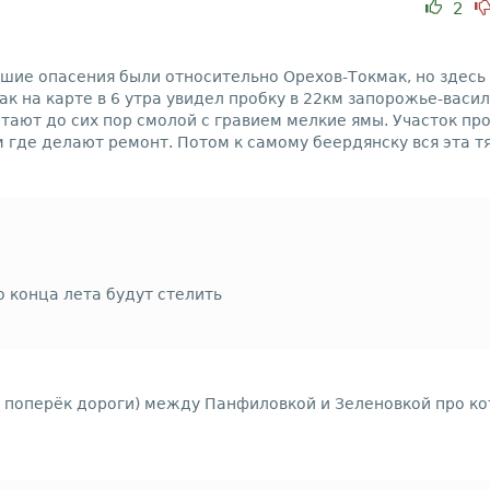
2
шие опасения были относительно Орехов-Токмак, но здесь
как на карте в 6 утра увидел пробку в 22км запорожье-васи
тают до сих пор смолой с гравием мелкие ямы. Участок про
где делают ремонт. Потом к самому беердянску вся эта тян
о конца лета будут стелить
 поперёк дороги) между Панфиловкой и Зеленовкой про ко