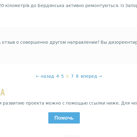
20 кілометрів до Бердянська активно ремонтуються. Із Зап
ть отзыв о совершенно другом направлении? Вы дизореент
←
назад
4
5
6
7
8
вперед
→
ДА
и развитию проекта можно с помощью ссылки ниже. Для че
Помочь