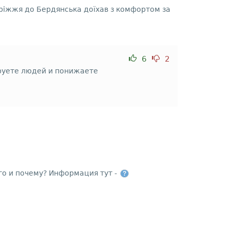
оріжжя до Бердянська доїхав з комфортом за
6
2
ируете людей и понижаете
го и почему? Информация тут -
?