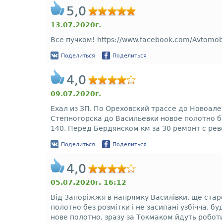
5,0
13.07.2020г.
Всё пучком! https://www.facebook.com/Avto
Поделиться
Поделиться
4,0
09.07.2020г.
Ехал из ЗП. По Ореховский трассе до Новоал
Степногорска до Васильевки новое полотно б
140. Перед Бердянском км за 30 ремонт с рев
Поделиться
Поделиться
4,0
05.07.2020г. 16:12
Від Запоріжжя в напрямку Василівки, ще старе
полотно без розмітки і не засипані узбічча, 
нове полотно, зразу за Токмаком йдуть роботи 