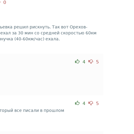
0
льевка решил рискнуть. Так вот Орехов-
ехал за 30 мин со средней скоростью 60км
учка (40-60км/час) ехала.
4
5
4
5
торый все писали в прошлом