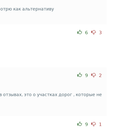
мотрю как альтернативу
6
3
9
2
отзывах, это о участках дорог , которые не
9
1