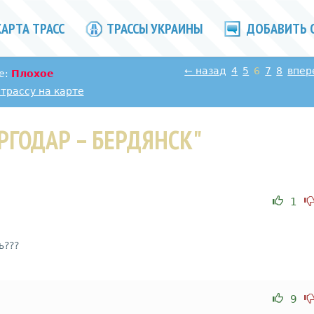
АРТА ТРАСС
ТРАССЫ УКРАИНЫ
ДОБАВИТЬ 
←
назад
4
5
6
7
8
впер
е:
Плохое
трассу на карте
РГОДАР – БЕРДЯНСК"
1
ь???
9