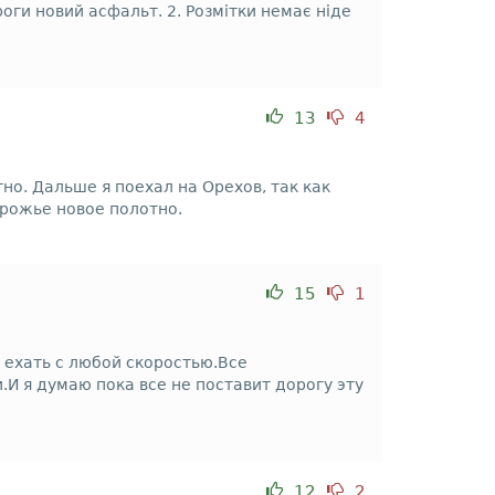
роги новий асфальт. 2. Розмітки немає ніде
13
4
о. Дальше я поехал на Орехов, так как
орожье новое полотно.
15
1
 ехать с любой скоростью.Все
И я думаю пока все не поставит дорогу эту
12
2