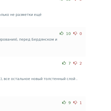
олько не разметки ещё
10
0
ирования), перед Бердянском и
7
2
), все остальное новый толстенный слой .
9
1