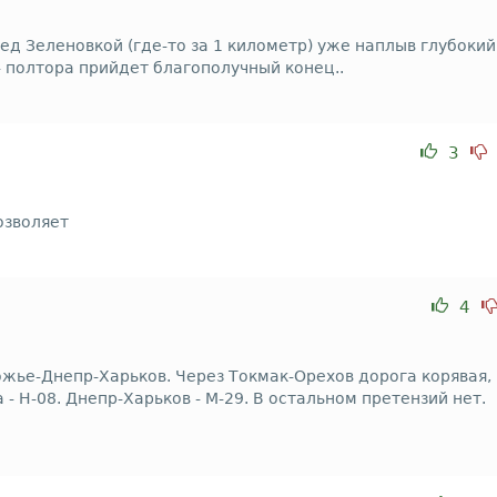
ед Зеленовкой (где-то за 1 километр) уже наплыв глубокий
д- полтора прийдет благополучный конец..
3
озволяет
4
жье-Днепр-Харьков. Через Токмак-Орехов дорога корявая,
- Н-08. Днепр-Харьков - М-29. В остальном претензий нет.