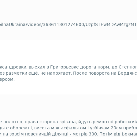
mobilnaUkraina/videos/363611301274600/UzpfSTEwMDAwMzg
ександровки, выехал в Григорьевке дорога норм, до Степно
ез разметки ещё, не напрягает. После поворота на Бердянс
ерсом.
 полотно, права сторона зрізана, йдуть ремонтні роботи кі
будьте оборежні, висота між асфальтом і узбіччам 20см приб
на зовсім невеличцій ділянці - метрів 300. Потім від Ьокма