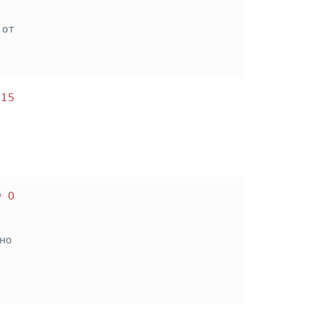
 от
15
0
 но