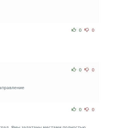
0
0
0
0
направление
0
0
оград. Ямы залатаны местами полностью