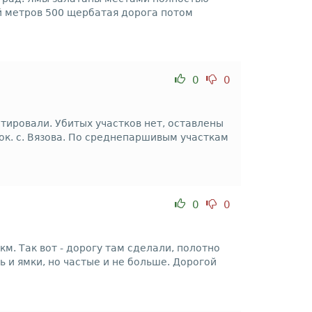
ой метров 500 щербатая дорога потом
0
0
нтировали. Убитых участков нет, оставлены
 ок. с. Вязова. По среднепаршивым участкам
0
0
м. Так вот - дорогу там сделали, полотно
ь и ямки, но частые и не больше. Дорогой