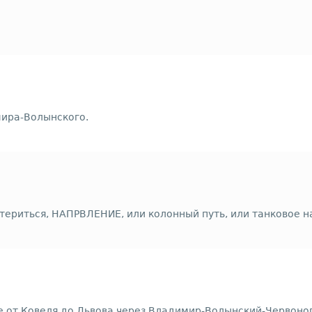
мира-Волынского.
материться, НАПРВЛЕНИЕ, или колонный путь, или танковое 
ге от Ковеля до Львова через Владимир-Волынский-Червон