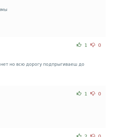
ямы
1
0
 нет но всю дорогу подпрыгиваеш до
1
0
2
0