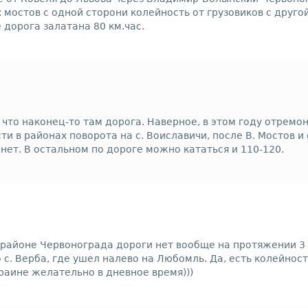
 мостов с одной сторони колейность от грузовиков с друг
 дорога залатана 80 км.час.
, что наконец-то там дорога. Наверное, в этом году отремо
ти в районах поворота на с. Воиславичи, после В. Мостов и
 нет. В остальном по дороге можно кататься и 110-120.
в районе Червонограда дороги нет вообще на протяжении 3 к
 с. Верба, где ушел налево на Любомль. Да, есть колейност
раине желательно в дневное время)))