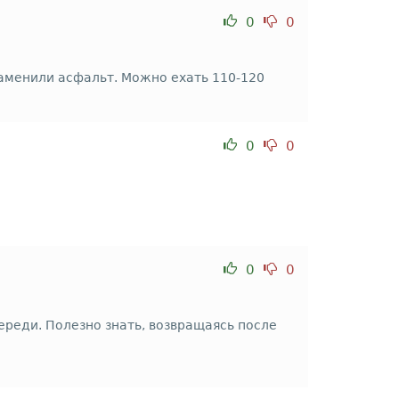
0
0
аменили асфальт. Можно ехать 110-120
0
0
0
0
ереди. Полезно знать, возвращаясь после