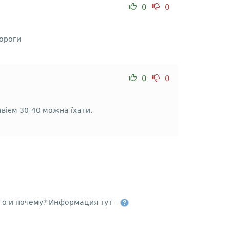
0
0
дороги
0
0
вієм 30-40 можна їхати.
го и почему? Информация тут -
?