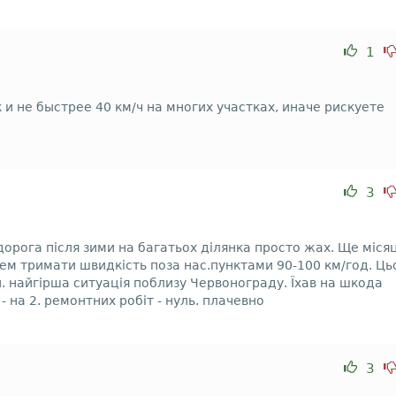
1
 и не быстрее 40 км/ч на многих участках, иначе рискуете
3
дорога після зими на багатьох ділянка просто жах. Ще міся
лем тримати швидкість поза нас.пунктами 90-100 км/год. Ць
и. найгірша ситуація поблизу Червонограду. Їхав на шкода
 - на 2. ремонтних робіт - нуль. плачевно
3