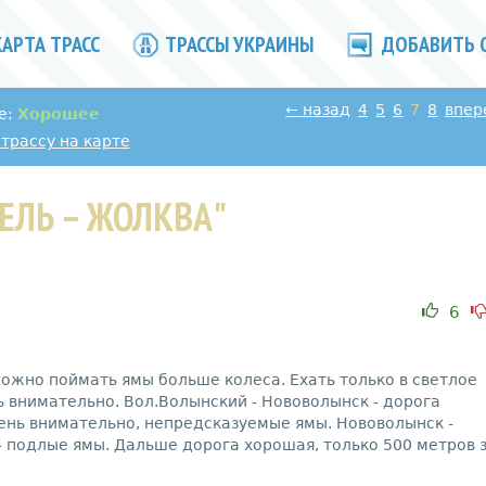
АРТА ТРАСС
ТРАССЫ УКРАИНЫ
ДОБАВИТЬ 
←
назад
4
5
6
7
8
впер
е:
Хорошее
трассу на карте
ЕЛЬ – ЖОЛКВА"
6
Можно поймать ямы больше колеса. Ехать только в светлое
нь внимательно. Вол.Волынский - Нововолынск - дорога
чень внимательно, непредсказуемые ямы. Нововолынск -
- подлые ямы. Дальше дорога хорошая, только 500 метров 