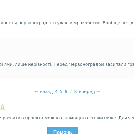
ейность/ червоноград это ужас и мракобесия. Вообще нет 
ої ями, лише нерівності. Перед Червоноградом засипали гра
←
назад
4
5
6
7
8
вперед
→
ДА
и развитию проекта можно с помощью ссылки ниже. Для че
Помочь