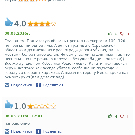
(421 голос)
4,0
08.03.2016г.
0
0
Ехал днем, Полтавскую область проехал на скорости 100..120,
не поймал ни одной ямы. А вот от границы с Харьковской
областью и до выезда из Краснограда дорога убитая, лишь
местами более-менее целая. Но сам участок не длинный, так что
неспеша вполне реально проехать без ущерба для подвески)).
Все же лучше, чем Кобыляки-Решетиловка. Кстати, полтавская
окружная тоже как всегда убитая, особенно на подъезде к
городу со стороны Харькова. А выезд в сторону Киева вроде как
ремонтируют(или делают вид).
Поделиться
Поделиться
1,0
06.03.2016г. 17:01
4
1
направление
Поделиться
Поделиться