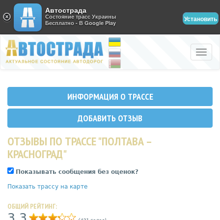
Автострада
Состояние трасс Украины
Установить
Бесплатно - В Google Play
Toggle
naviga
ИНФОРМАЦИЯ О ТРАССЕ
ДОБАВИТЬ ОТЗЫВ
ОТЗЫВЫ ПО ТРАССЕ "ПОЛТАВА –
КРАСНОГРАД"
Показывать сообщения без оценок?
Показать трассу на карте
ОБЩИЙ РЕЙТИНГ:
3,3