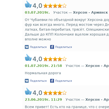
4,0
03.07.2019г.
Участок —
Херсон - Армянск
От Чубаевки по объездной вокруг Херсона дор
фур как всегда много. Перед мостом через Дн
латках, битая-перебитая, трясёт. Олешкинск
Дальше до КПП Колончаке вцелом хорошая дор
вполне можно
Поделиться
Поделиться
4,0
01.07.2019г. 21:58
Участок —
Херсон - А
Нормальная дорога
Поделиться
Поделиться
4,0
23.06.2019г. 11:29
Участок —
Херсон - А
Всем привет! Есть кто на границе, что с очер