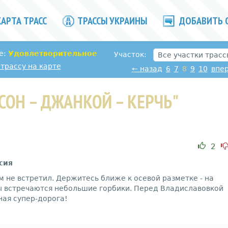
АРТА ТРАСС
ТРАССЫ УКРАИНЫ
ДОБАВИТЬ 
е:
Удовлетворительное
Участок:
трассу на карте
←
назад
6
7
8
9
10
впе
СОН – ДЖАНКОЙ – КЕРЧЬ"
2
сия
м не встретил. Держитесь ближе к осевой разметке - на
сы встречаются небольшие горбики. Перед Владиславовкой
ная супер-дорога!