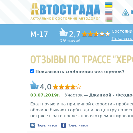
К
Состояни
2,7
M-17
Показать 
(279 голосов)
ОТЗЫВЫ ПО ТРАССЕ "ХЕР
Показывать сообщения без оценок?
4,0
03.07.2019г.
Участок —
Джанкой - Феодо
Ехал ночью и на приличной скорости - пробле
обочине бывают горбы, да и по центру поло
потрясет, зато после - новая отремонтирован
Поделиться
Поделиться