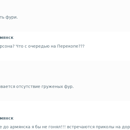
ть фури.
рмянск
ерсона? Что с очередью на Перекопе???
вается отсутствие груженых фур.
рмянск
 до армянска я бы не гонял!!! встречаются приколы на доро