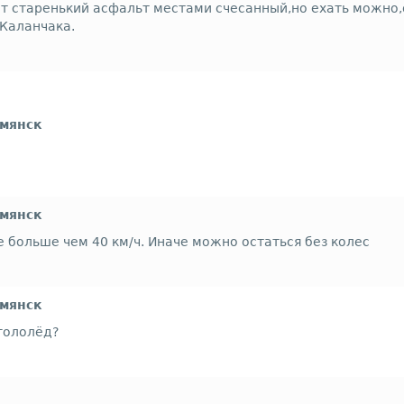
т старенький асфальт местами счесанный,но ехать можно,о
 Каланчака.
рмянск
рмянск
 больше чем 40 км/ч. Иначе можно остаться без колес
рмянск
гололёд?