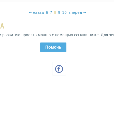
←
назад
6
7
8
9
10
вперед
→
ДА
и развитию проекта можно с помощью ссылки ниже. Для че
Помочь