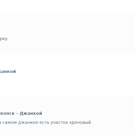
ёрку
жанкой
копск - Джанкой
 в самом джанкое есть участок хреновый