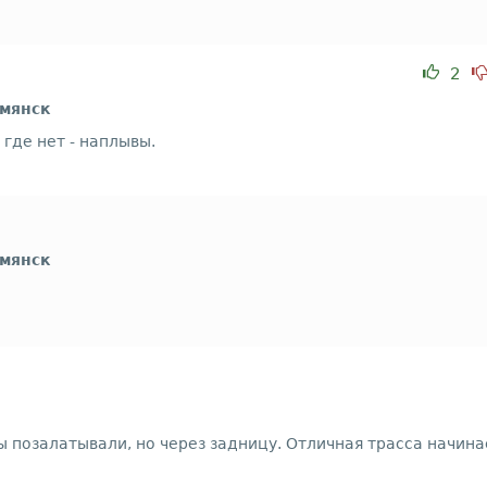
2
рмянск
 где нет - наплывы.
рмянск
ы позалатывали, но через задницу. Отличная трасса начин