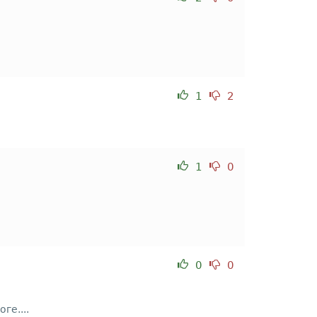
1
2
1
0
0
0
ге....