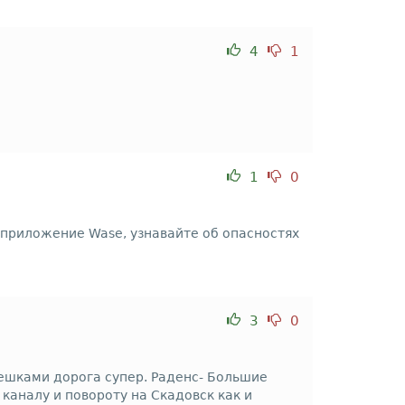
4
1
1
0
 приложение Wase, узнавайте об опасностях
3
0
ешками дорога супер. Раденс- Большие
каналу и повороту на Скадовск как и