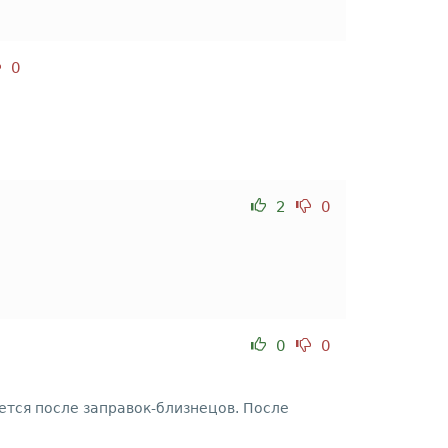
0
2
0
0
0
ается после заправок-близнецов. После