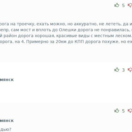
5
ога на троечку, ехать можно, но аккуратно, не лететь, да 
епр, сам мост и вплоть до Олешки дорога не понравилась, 
ий район дорога хорошая, красивые виды с местным леском
ога, на 4. Примерно за 20км до КПП дорога похуже, но е
3
рмянск
5
рмянск
едью?