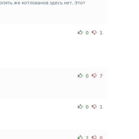
пять же котлованов здесь нет. Этот
0
1
0
7
0
1
2
0