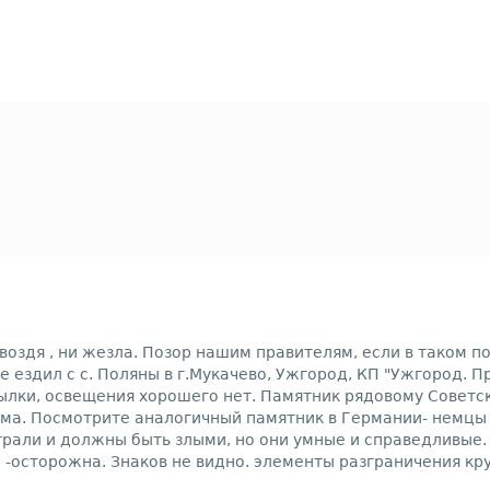
гвоздя , ни жезла. Позор нашим правителям, если в таком 
ске ездил с с. Поляны в г.Мукачево, Ужгород, КП "Ужгород. 
тылки, освещения хорошего нет. Памятник рядовому Советс
ма. Посмотрите аналогичный памятник в Германии- немцы чт
грали и должны быть злыми, но они умные и справедливые.
 -осторожна. Знаков не видно. элементы разграничения кр