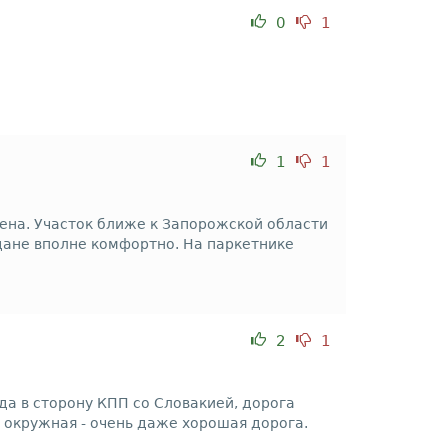
0
1
1
1
жена. Участок ближе к Запорожской области
едане вполне комфортно. На паркетнике
2
1
да в сторону КПП со Словакией, дорога
я окружная - очень даже хорошая дорога.