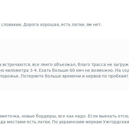
 словакии. Дорога хорошая, есть латки, ям нет.
а встречаются, все лекго объезжал, благо трасса не загру
рно километра 3-4. Ехать больше 60 кмч не возможно. На с
апорожье, Потеряете больше времени и нервов по пробкам!
зметочка, новые бордюры, все как надо. Если выехать отсю
авда местами есть латки. По украинским меркам Ужгордска