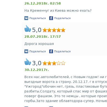
26.12.2018г. 02:58
На Кременчуг из Киева можно ехать?
Поделиться
Поделиться
5,0
28.07.2018г. 17:57
Дорога хорошая
Поделиться
Поделиться
3,0
30.12.2017г.
Всех нас.автолюбителей, с Новым годом! ни 
вьездные ворота а страну. 20.12.17. г в отпу
"Ужгород"обочин нет, грязь, пластиковые бу
разбиты.Солдату, который спас мир от фашиз
поверг фашизм. Это те немцы , которые прои
горбы.Зато здание облавтодора-супер. Ночью