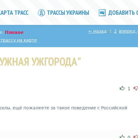
АРТА ТРАСС
ТРАССЫ УКРАИНЫ
ДОБАВИТЬ 
←
назад
1
2
вперед
е:
Плохое
трассу на карте
РУЖНАЯ УЖГОРОДА"
1
 хохлы, ещё пожалеете за такое поведение с Российской
0