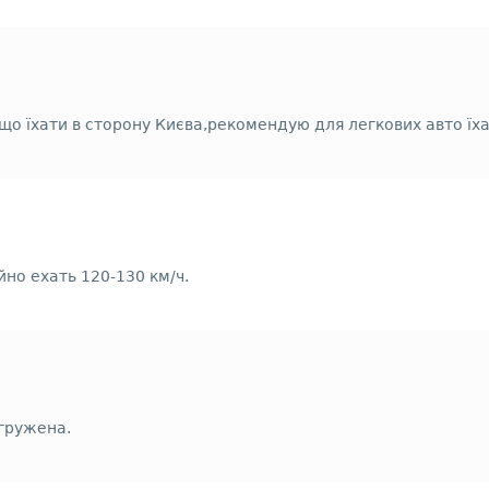
що їхати в сторону Києва,рекомендую для легкових авто їха
но ехать 120-130 км/ч.
гружена.