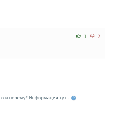
1
2
го и почему? Информация тут -
?