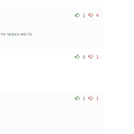
1
4
ти через місто
0
1
1
1