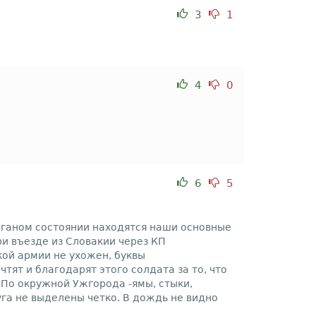
3
1
4
0
6
5
поганом состоянии находятся наши основные
При въезде из Словакии через КП
кой армии не ухожен, буквы
ят и благодарят этого солдата за то, что
 По окружной Ужгорода -ямы, стыки,
уга не выделены четко. В дождь не видно