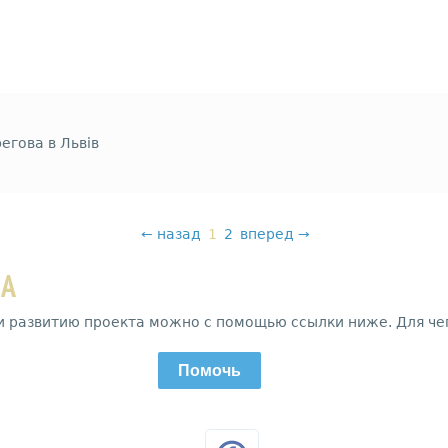
егова в Львів
←
назад
1
2
вперед
→
ДА
и развитию проекта можно с помощью ссылки ниже. Для че
Помочь