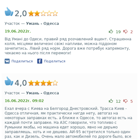
2,0
Участок —
Умань - Одесса
19.06.2022г.
19
2
Від Умані до Одеси, правий ряд розчавлений вщент. Страшенна
колія, місцями величезні свіжі напливи, можна піддоном
зачепитись. Лівий ряд норм. Дорога вже потребує капремонту,
чекаємо на нього після перемоги!
Поделиться
Поделиться
4,0
Участок —
Умань - Одесса
16.06.2022г. 09:02
12
5
Ехал вчера с Киева на Белгород Днестровский. Трасса Киев -
Одесса отличная, ям практически нигде нету, автогаз на
некоторых заправках есть. а ближе к Одессе, то автогаз есть на
каждой почти заправке. На АЗС говорили, что топливо с
Румынии якобы, но машина едет хорошо, явно не дерьмо
заправляешь, хоть и не дешево. АИ-95 встретился только один
раз, как и Дизель. Очень мало автомобилей по дороге было, все