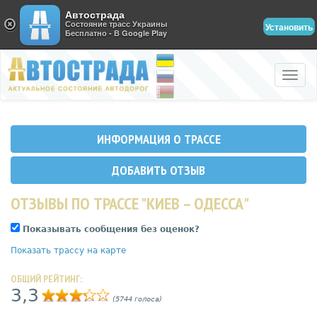
Автострада
Состояние трасс Украины
Установить
Бесплатно - В Google Play
Toggle
naviga
ИНФОРМАЦИЯ О ТРАССЕ
ДОБАВИТЬ ОТЗЫВ
ОТЗЫВЫ ПО ТРАССЕ "КИЕВ – ОДЕССА"
Показывать сообщения без оценок?
Показать трассу на карте
ОБЩИЙ РЕЙТИНГ:
3,3
(5744 голоса)