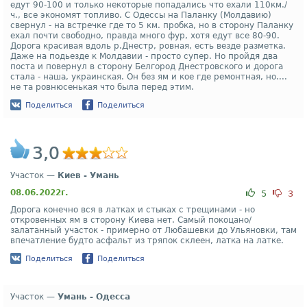
едут 90-100 и только некоторые попадались что ехали 110км./
ч., все экономят топливо. С Одессы на Паланку (Молдавию)
свернул - на встречке где то 5 км. пробка, но в сторону Паланку
ехал почти свободно, правда много фур, хотя едут все 80-90.
Дорога красивая вдоль р.Днестр, ровная, есть везде разметка.
Даже на подьезде к Молдавии - просто супер. Но пройдя два
поста и повернул в сторону Белгород Днестровского и дорога
стала - наша, украинская. Он без ям и кое где ремонтная, но....
не та ровнюсенькая что была перед этим.
Поделиться
Поделиться
3,0
Участок —
Киев - Умань
08.06.2022г.
5
3
Дорога конечно вся в латках и стыках с трещинами - но
откровенных ям в сторону Киева нет. Самый покоцано/
залатанный участок - примерно от Любашевки до Ульяновки, там
впечатление будто асфальт из тряпок склеен, латка на латке.
Поделиться
Поделиться
Участок —
Умань - Одесса