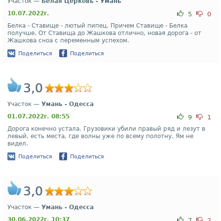
Участок —
Белая Церковь - Умань
10.07.2022г.
5
0
Белка - Ставище - лютый пипец. Причем Ставище - Белка
получше. От Ставища до Жашкова отлично, новая дорога - от
Жашкова сноа с переменным успехом.
Поделиться
Поделиться
3,0
Участок —
Умань - Одесса
01.07.2022г. 08:55
9
1
Дорога конечно устала. Грузовики убили правый ряд и лезут в
левый, есть места, где волны уже по всему полотну. Ям не
видел.
Поделиться
Поделиться
3,0
Участок —
Умань - Одесса
30.06.2022г. 10:37
7
2