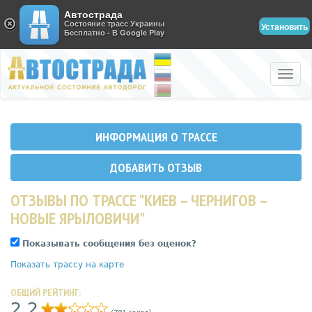
Автострада
Состояние трасс Украины
Установить
Бесплатно - В Google Play
Toggle
naviga
ИНФОРМАЦИЯ О ТРАССЕ
ДОБАВИТЬ ОТЗЫВ
ОТЗЫВЫ ПО ТРАССЕ "КИЕВ – ЧЕРНИГОВ –
НОВЫЕ ЯРЫЛОВИЧИ"
Показывать сообщения без оценок?
Показать трассу на карте
ОБЩИЙ РЕЙТИНГ:
2,2