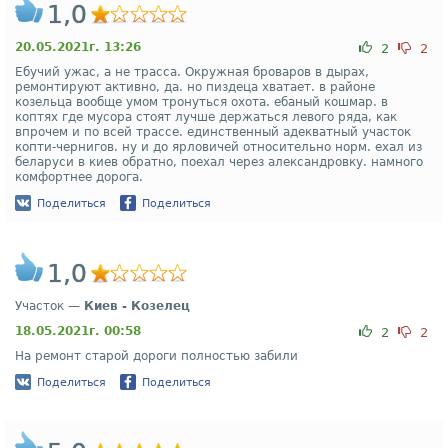
1,0
20.05.2021г. 13:26
2
2
Ебучий ужас, а не трасса. Окружная броваров в дырах,
ремонтируют активно, да. но пиздеца хватает. в районе
козельца вообще умом тронуться охота. ебаный кошмар. в
коптях где мусора стоят лучше держаться левого ряда, как
впрочем и по всей трассе. единственный адекватный участок
копти-чернигов. ну и до ярловичей относительно норм. ехал из
беларуси в киев обратно, поехал через александровку. намного
комфортнее дорога.
Поделиться
Поделиться
1,0
Участок —
Киев - Козелец
18.05.2021г. 00:58
2
2
На ремонт старой дороги полностью забили
Поделиться
Поделиться