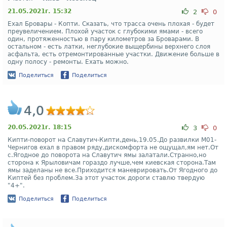
21.05.2021г. 15:32
2
0
Ехал Бровары - Копти. Сказать, что трасса очень плохая - будет
преувеличением. Плохой участок с глубокими ямами - всего
один, протяженностью в пару километров за Броварами. В
остальном - есть латки, неглубокие выщербины верхнего слоя
асфальта, есть отремонтированные участки. Движение больше в
одну полосу - ремонты. Ехать можно.
Поделиться
Поделиться
4,0
20.05.2021г. 18:15
3
0
Кипти-поворот на Славутич-Кипти,день,19.05.До развилки М01-
Чернигов ехал в правом ряду,дискомфорта не ощущал,ям нет.От
с.Ягодное до поворота на Славутич ямы залатали.Странно,но
сторона к Ярыловичам гораздо лучше,чем киевская сторона.Там
ямы заделаны не все.Приходится маневрировать.От Ягодного до
Киптей без проблем.За этот участок дороги ставлю твердую
"4+".
Поделиться
Поделиться