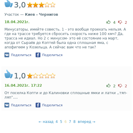
3,0
Участок —
Киев - Чернигов
18.04.2021г.
4
2
Минусаторы, имейте совесть. 1 - это вообще проехать нельзя. А
где на трассе требуется сбросить скорость ниже 100 кмч? Да,
трасса не идеал. Но 2 с минусом- это её состояние на март,
когда от Сыраёв до Коптей была одна сплошная яма, с
апофигеем у Козельца. А сейчас вам что не так?
Поделиться
Поделиться
1,0
16.04.2021г. 17:22
2
2
От поселка Копти и до Калиновки сплошные ямки и латки ,,тяп-
ляп"....
Поделиться
Поделиться
←
назад
4
5
6
7
8
вперед
→