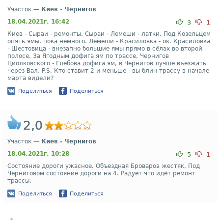
Участок —
Киев - Чернигов
18.04.2021г. 16:42
3
1
Киев - Сыраи - ремонты. Сыраи - Лемеши - латки. Под Козельцем
опять ямы, пока немного. Лемеши - Красиловка - ок. Красиловка
- Шестовица - внезапно большие ямы прямо в сёлах во второй
полосе. За Ягодным дофига ям по трассе, Чернигов
Циолковского - Глебова дофига ям, в Чернигов лучше въезжать
через Вал. P.S. Кто ставит 2 и меньше - вы блин трассу в начале
марта видели?
Поделиться
Поделиться
2,0
Участок —
Киев - Чернигов
18.04.2021г. 10:28
5
1
Состояние дороги ужасное. Объездная Броваров жестяк. Под
Черниговом состояние дороги на 4. Радует что идёт ремонт
трассы.
Поделиться
Поделиться