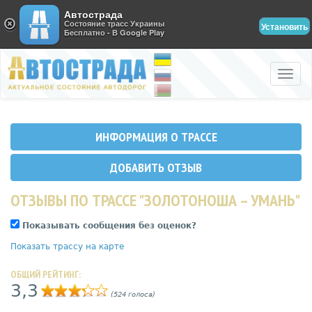
Автострада
Состояние трасс Украины
Установить
Бесплатно - В Google Play
Toggle
naviga
ИНФОРМАЦИЯ О ТРАССЕ
ДОБАВИТЬ ОТЗЫВ
ОТЗЫВЫ ПО ТРАССЕ "ЗОЛОТОНОША – УМАНЬ"
Показывать сообщения без оценок?
Показать трассу на карте
ОБЩИЙ РЕЙТИНГ:
3,3
(524 голоса)