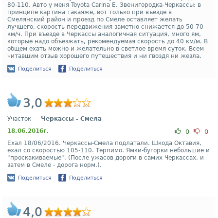
80-110, Авто у меня Toyota Carina E. Звенигородка-Черкассы: в
принципе картина такаяже, вот только при въезде в
Смелянский район и проезд по Смеле оставляет желать
лучшего, скорость передвижения заметно снижается до 50-70
км/ч. При въезде в Черкассы аналогичная ситуация, много ям,
которые надо объезжать, рекомендуемая скорость до 40 км/м. В
общем ехать можно и желательно в светлое время суток. Всем
читавшим отзыв хорошего путешествия и ни гвоздя ни жезла.
Поделиться
Поделиться
3,0
Участок —
Черкассы - Смела
18.06.2016г.
0
0
Ехал 18/06/2016. Черкассы-Смела подлатали. Шкода Октавия,
ехал со скоростью 105-110. Терпимо. Ямки-бугорки небольшие и
"проскакиваемые". (После ужасов дороги в самих Черкассах, и
затем в Смеле - дорога норм.).
Поделиться
Поделиться
4,0