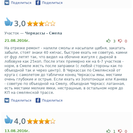
Поделиться
Поделиться
3,0
Участок —
Черкассы - Смела
21.08.2016г.
3
0
На отрезке ремонт - налили смолы и насыпали щебня, закатать
забыли, стоят знаки 40 км\час, быстрее ехать не советую, камни
от фур летят так, что видел на обочине жигуля с дыркой в
лобовухе как 25коп. После этих примерно км на 6-7 участков -
норм, в Смеле жесть после заправки (с любой стороны как по
объездной так и через центр). В Черкассах по Смелянской от
круга с самолетом до таблички конец Черкассы ямы, местами
очень глубокие и острые. Если ехать из Золотоноши или Канева
- советую по объездной на Смелу, объездная Черкасс латанная,
есть местами мелкие ямки, нестрашные, в остальном норм до
КП на смелянской трассе.
Поделиться
Поделиться
4,0
13.08.2016г.
1
0