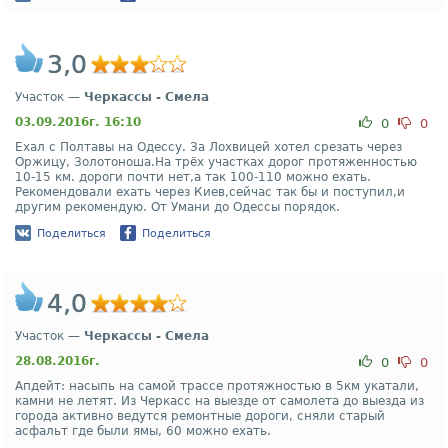
3,0
Участок —
Черкассы - Смела
03.09.2016г. 16:10
0
0
Ехал с Полтавы на Одессу. За Лохвицей хотел срезать через
Оржицу, Золотоноша.На трёх участках дорог протяженностью
10-15 км. дороги почти нет,а так 100-110 можно ехать.
Рекомендовали ехать через Киев,сейчас так бы и поступил,и
другим рекомендую. От Умани до Одессы порядок.
Поделиться
Поделиться
4,0
Участок —
Черкассы - Смела
28.08.2016г.
0
0
Апдейт: насыпь на самой трассе протяжностью в 5км укатали,
камни не летят. Из Черкасс на выезде от самолета до выезда из
города активно ведутся ремонтные дороги, сняли старый
асфальт где были ямы, 60 можно ехать.