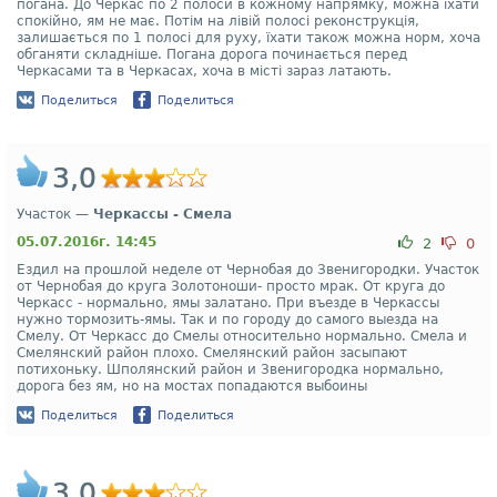
погана. До Черкас по 2 полоси в кожному напрямку, можна їхати
спокійно, ям не має. Потім на лівій полосі реконструкція,
залишається по 1 полосі для руху, їхати також можна норм, хоча
обганяти складніше. Погана дорога починається перед
Черкасами та в Черкасах, хоча в місті зараз латають.
Поделиться
Поделиться
3,0
Участок —
Черкассы - Смела
05.07.2016г. 14:45
2
0
Ездил на прошлой неделе от Чернобая до Звенигородки. Участок
от Чернобая до круга Золотоноши- просто мрак. От круга до
Черкасс - нормально, ямы залатано. При въезде в Черкассы
нужно тормозить-ямы. Так и по городу до самого выезда на
Смелу. От Черкасс до Смелы относительно нормально. Смела и
Смелянский район плохо. Смелянский район засыпают
потихоньку. Шполянский район и Звенигородка нормально,
дорога без ям, но на мостах попадаются выбоины
Поделиться
Поделиться
3,0