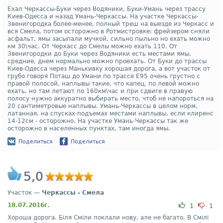
Ехал Черкассы-Буки через Водяники, Буки-Умань через трассу
Киев-Одесса и назад Умань-Черкассы. На участке Черкассы-
Звенигородка более-менее, полный треш на выезде из Черкасс и
вся Смела, потом осторожно в Ротмистровке: фрейзером сняли
асфальт, ямы засыпали мучкой, сильно пыльно но ехать можно
км 30\час. От Черкасс до Смелы можно ехать 110. От
Звенигородки до Буки через Водяники есть местами ямы,
средние, днем нормально можно проехать. От Буки до трассы
Киев-Одесса через Манькивку хорошая дорога, а вот участок от
грубо говоря Поташ до Умани по трассе Е95 очень грустно с
правой полосой, наплывы такие, что капец, по левой можно
ехать, но там летают по 160км\час и при сдвиге в правую
полосу нужно аккуратно выбирать место, чтоб не напороться на
20 сантиметровые наплывы. Умань-Черкассы в целом норм,
латанная, на спусках-подъемах местами наплывы, если клиренс
14-12см - осторожно. На участке Умань-Черкассы так же
осторожно в населенных пунктах, там иногда ямы.
Поделиться
Поделиться
5,0
Участок —
Черкассы - Смела
18.07.2016г.
1
1
Хороша дорога. Біля Сміли поклали нову, але не багато. В Смілі