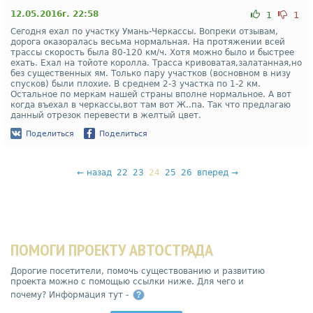
12.05.2016г. 22:58
1
1
Сегодня ехал по участку Умань-Черкассы. Вопреки отзывам,
дорога оказоралась весьма нормальная. На протяжении всей
трассы скорость была 80-120 км/ч. Хотя можно было и быстрее
ехать. Ехал на тойоте королла. Трасса кривоватая,залатанная,но
без существенных ям. Только пару участков (восновном в низу
спусков) были плохие. В среднем 2-3 участка по 1-2 км.
Остальное по меркам нашей страны вполне нормальное. А вот
когда въехал в черкассы,вот там вот Ж..па. Так что предлагаю
данный отрезок перевести в желтый цвет.
Поделиться
Поделиться
←
назад
22
23
24
25
26
вперед
→
ПОМОГИ ПРОЕКТУ АВТОСТРАДА
Дорогие посетители, помочь существованию и развитию
проекта можно с помощью ссылки ниже. Для чего и
почему? Информация тут -
?