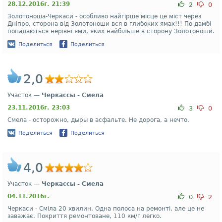
28.12.2016г. 21:39
2
0
Золотоноша-Черкаси - особливо найгірше місце це міст через
Дніпро, сторона від Золотоноши вся в глибоких ямах!!! По дамбі
попадаються нерівні ями, яких найбільше в сторону Золотоноши.
Поделиться
Поделиться
2,0
Участок —
Черкассы - Смела
23.11.2016г. 23:03
3
0
Смела - осторожно, дыры в асфальте. Не дорога, а нечто.
Поделиться
Поделиться
4,0
Участок —
Черкассы - Смела
04.11.2016г.
0
2
Черкаси - Сміла 20 хвилин. Одна полоса на ремонті, але це не
заважає. Покриття ремонтоване, 110 км/г легко.