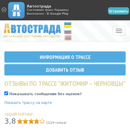
Автострада
Состояние трасс Украины
Установить
Бесплатно - В Google Play
Toggle
naviga
ИНФОРМАЦИЯ О ТРАССЕ
ДОБАВИТЬ ОТЗЫВ
ОТЗЫВЫ ПО ТРАССЕ "ЖИТОМИР – ЧЕРНОВЦЫ"
Показывать сообщения без оценок?
Показать трассу на карте
ОБЩИЙ РЕЙТИНГ:
3,8
(1124 голоса)