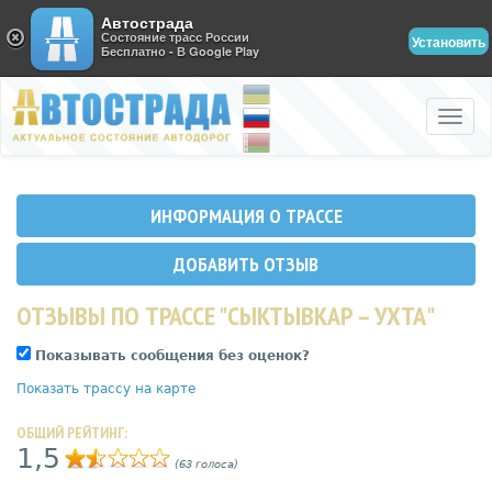
Автострада
Состояние трасс России
Установить
Бесплатно - В Google Play
Toggle
naviga
ИНФОРМАЦИЯ О ТРАССЕ
ДОБАВИТЬ ОТЗЫВ
ОТЗЫВЫ ПО ТРАССЕ "СЫКТЫВКАР – УХТА"
Показывать сообщения без оценок?
Показать трассу на карте
ОБЩИЙ РЕЙТИНГ:
1,5
(63 голоса)