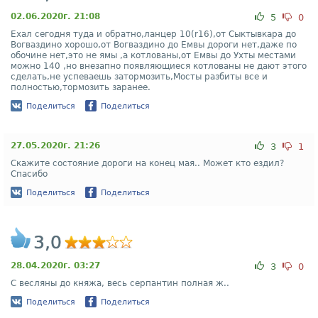
02.06.2020г. 21:08
5
0
Ехал сегодня туда и обратно,ланцер 10(r16),от Сыктывкара до
Вогваздино хорошо,от Вогваздино до Емвы дороги нет,даже по
обочине нет,это не ямы ,а котлованы,от Емвы до Ухты местами
можно 140 ,но внезапно появляющиеся котлованы не дают этого
сделать,не успеваешь затормозить,Мосты разбиты все и
полностью,тормозить заранее.
Поделиться
Поделиться
27.05.2020г. 21:26
3
1
Скажите состояние дороги на конец мая.. Может кто ездил?
Спасибо
Поделиться
Поделиться
3,0
28.04.2020г. 03:27
3
0
С весляны до княжа, весь серпантин полная ж..
Поделиться
Поделиться