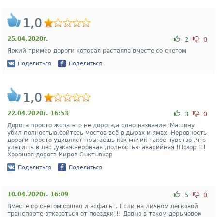
1,0
25.04.2020г.
2
0
Яркий пример дороги которая растаяла вместе со снегом
Поделиться
Поделиться
1,0
22.04.2020г. 16:53
3
0
Дорога просто жопа это не дорога,а одно название !Машину
убил полностью,бойтесь мостов всё в дырах и ямах .Неровность
дороги просто удивляет прыгаешь как мячик такое чувство ,что
улетишь в лес ,узкая,неровная ,полностью аварийная !Позор !!!
Хорошая дорога Киров-Сыктывкар
Поделиться
Поделиться
10.04.2020г. 16:09
5
0
Вместе со снегом сошел и асфальт. Если на личном легковой
транспорте-отказаться от поездки!!! Давно в таком дерьмовом