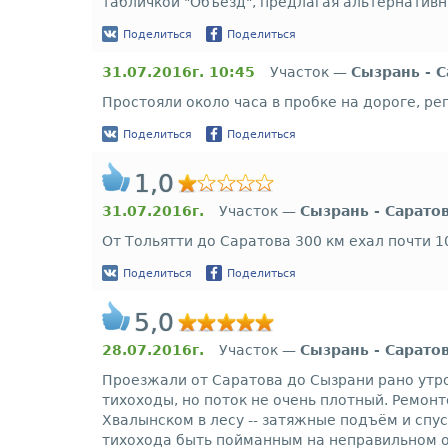
табличкой "Объезд", предлагая альтернатив
Поделиться
Поделиться
31.07.2016г. 10:45
Участок —
Сызрань - 
Простояли около часа в пробке на дороге, р
Поделиться
Поделиться
1,0
31.07.2016г.
Участок —
Сызрань - Сарато
От Тольятти до Саратова 300 км ехал почти 1
Поделиться
Поделиться
5,0
28.07.2016г.
Участок —
Сызрань - Сарато
Проезжали от Саратова до Сызрани рано утром
тихоходы, но поток не очень плотный. Ремонт
Хвалынском в лесу -- затяжные подъём и спус
тихохода быть пойманным на неправильном о