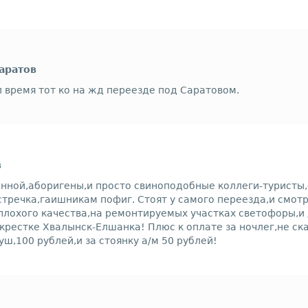
Саратов
л время тот ко на жд переезде под Саратовом.
в
енной,аборигены,и просто свиноподобные коллеги-туристы
встречка,гаишникам пофиг. Стоят у самого переезда,и смот
плохого качества,на ремонтируемых участках светофоры,и 
крестке Хвалынск-Елшанка! Плюс к оплате за ночлег,не ска
уш,100 рублей,и за стоянку а/м 50 рублей!