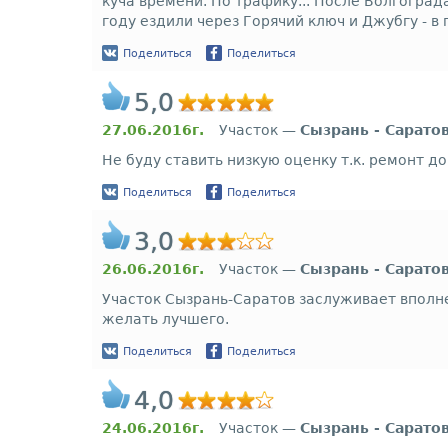
куча времени. По трафику... После Волгогра
году ездили через Горячий ключ и Джубгу - в 
Поделиться
Поделиться
5,0
27.06.2016г.
Участок —
Сызрань - Сарато
Не буду ставить низкую оценку т.к. ремонт до
Поделиться
Поделиться
3,0
26.06.2016г.
Участок —
Сызрань - Сарато
Участок Сызрань-Саратов заслуживает вполне
желать лучшего.
Поделиться
Поделиться
4,0
24.06.2016г.
Участок —
Сызрань - Сарато