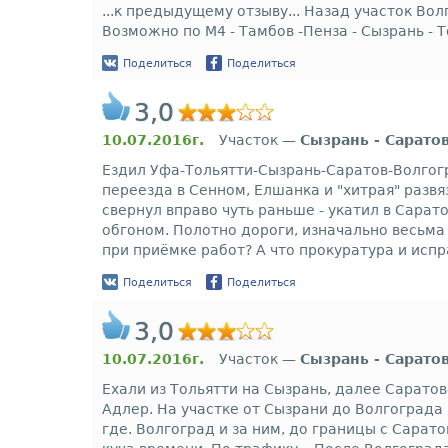
...к предыдущему отзыву... Назад участок Во
Возможно по М4 - Тамбов -Пенза - Сызрань - 
Поделиться
Поделиться
3,0
10.07.2016г.
Участок —
Сызрань - Сарато
Ездил Уфа-Тольятти-Сызрань-Саратов-Волгогр
переезда в Сенном, Елшанка и "хитрая" разв
свернул вправо чуть раньше - укатил в Сара
обгоном. Полотно дороги, изначально весьма
при приёмке работ? А что прокуратура и испр
Поделиться
Поделиться
3,0
10.07.2016г.
Участок —
Сызрань - Сарато
Ехали из Тольятти на Сызрань, далее Сарат
Адлер. На участке от Сызрани до Волгограда
где. Волгоград и за ним, до границы с Сарат