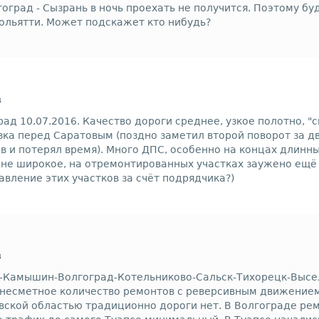
лгоград - Сызрань в ночь проехать не получится. Поэтому 
Тольятти. Может подскажет кто нибудь?
в
ад 10.07.2016. Качество дороги среднее, узкое полотно, "
язка перед Саратовым (поздно заметил второй поворот за 
тов и потерял время). Много ДПС, особенно на концах длин
 не широкое, на отремонтированных участках заужено ещё
авление этих участков за счёт подрядчика?)
в
ов-Камышин-Волгоград-Котельниково-Сальск-Тихорецк-Высел
 несметное количество ремонтов с реверсивным движением.
овской областью традиционно дороги нет. В Волгограде рем