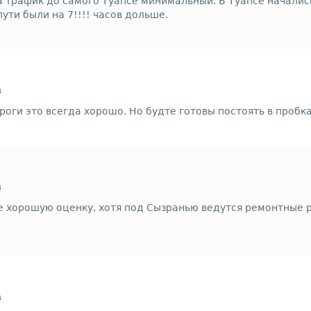
да трафик до самого Туапсе минимальный. В Туапсе началис
пути были на 7!!!! часов дольше.
в
роги это всегда хорошо. Но будте готовы постоять в пробках
в
 хорошую оценку, хотя под Сызранью ведутся ремонтные ра
в