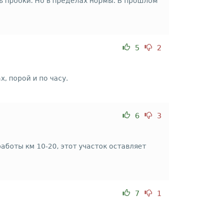
ь пробки. Но в пределах нормы. В прошлом
5
2
, порой и по часу.
6
3
боты км 10-20, этот участок оставляет
7
1