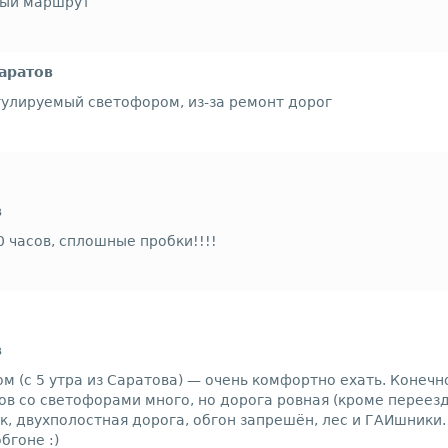
ный маршрут
Саратов
егулируемый светофором, из-за ремонт дорог
в
0 часов, сплошные пробки!!!!
в
 (с 5 утра из Саратова) — очень комфортно ехать. Конечно
ов со светофорами много, но дорога ровная (кроме переезда
к, двухполостная дорога, обгон запрешён, лес и ГАИшники.
бгоне :)