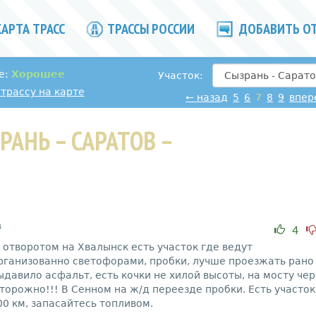
АРТА ТРАСС
ТРАССЫ РОССИИ
ДОБАВИТЬ О
е:
Хорошее
Участок:
трассу на карте
←
назад
5
6
7
8
9
впер
РАНЬ – САРАТОВ –
в
4
отворотом на Хвалынск есть участок где ведут
ганизованно светофорами, пробки, лучше проезжать рано
ыдавило асфальт, есть кочки не хилой высоты, на мосту чер
торожно!!! В Сенном на ж/д переезде пробки. Есть участок
0 км, запасайтесь топливом.