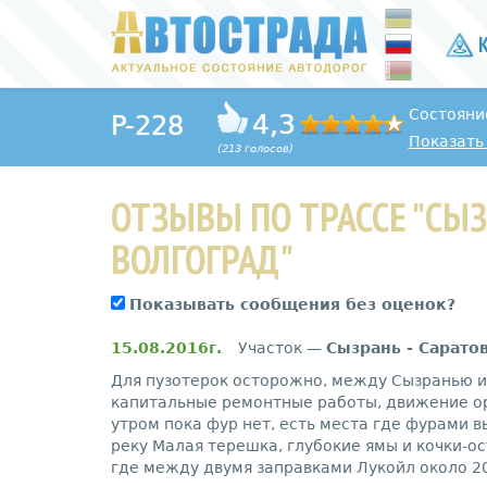
К
Состояни
4,3
P-228
Показать 
(213 голосов)
ОТЗЫВЫ ПО ТРАССЕ "СЫЗ
ВОЛГОГРАД"
Показывать сообщения без оценок?
15.08.2016г.
Участок —
Сызрань - Сарато
Для пузотерок осторожно, между Сызранью и 
капитальные ремонтные работы, движение ор
утром пока фур нет, есть места где фурами в
реку Малая терешка, глубокие ямы и кочки-ос
где между двумя заправками Лукойл около 20