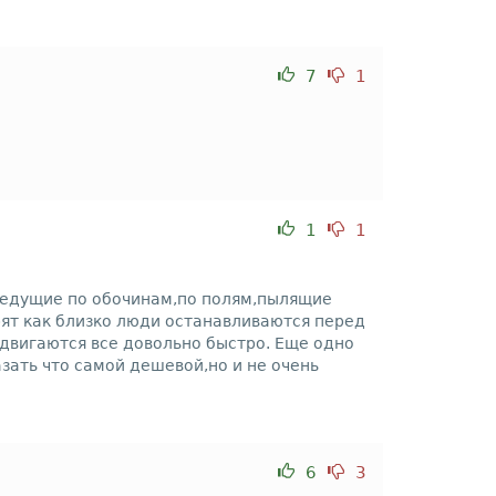
7
1
1
1
,едущие по обочинам,по полям,пылящие
рят как близко люди останавливаются перед
двигаются все довольно быстро. Еще одно
зать что самой дешевой,но и не очень
6
3