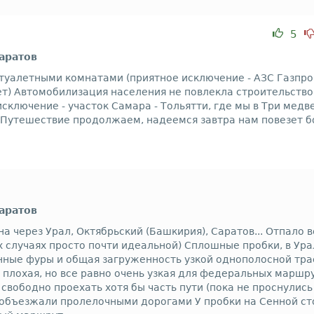
5
Саратов
с туалетными комнатами (приятное исключение - АЗС Газпро
нет) Автомобилизация населения не повлекла строительство
сключение - участок Самара - Тольятти, где мы в Три медв
Путешествие продолжаем, надеемся завтра нам повезет бол
Саратов
а через Урал, Октябрьский (Башкирия), Саратов... Отпало
х случаях просто почти идеальной) Сплошные пробки, в Урал
енные фуры и общая загруженность узкой однополосной тра
 плохая, но все равно очень узкая для федеральных маршр
 свободно проехать хотя бы часть пути (пока не проснули
к объезжали пролелочными дорогами У пробки на Сенной ст