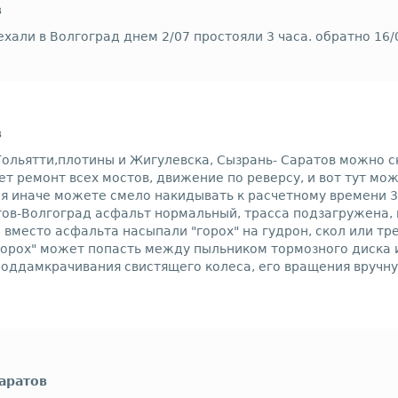
в
хали в Волгоград днем 2/07 простояли 3 часа. обратно 16/0
в
ольятти,плотины и Жигулевска, Сызрань- Саратов можно ск
ет ремонт всех мостов, движение по реверсу, и вот тут мо
я иначе можете смело накидывать к расчетному времени 3-
ов-Волгоград асфальт нормальный, трасса подзагружена, н
м вместо асфальта насыпали "горох" на гудрон, скол или т
 "горох" может попасть между пыльником тормозного диска
поддамкрачивания свистящего колеса, его вращения вручн
Саратов