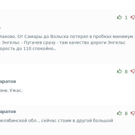
1
в
алаково. От Самары до Вольска потерял в пробках минимум 
 Энгельс - Пугачев сразу - там качество дороги Энгельс
корость до 110 спокойно..
8
Саратов
зни. Ужас.
Саратов
8
елябинской обл. , сейчас стоим в другой большой