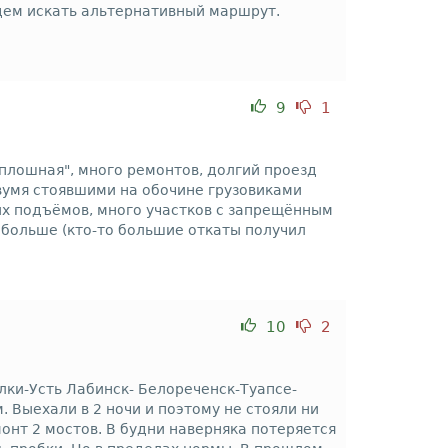
будем искать альтернативный маршрут.
9
1
сплошная", много ремонтов, долгий проезд
двумя стоявшими на обочине грузовиками
ных подъёмов, много участков с запрещённым
 больше (кто-то большие откаты получил
10
2
ки-Усть Лабинск- Белореченск-Туапсе-
 Выехали в 2 ночи и поэтому не стояли ни
онт 2 мостов. В будни наверняка потеряется