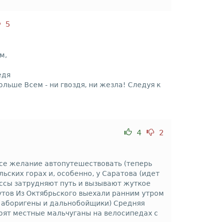
5
м,
едя
ьше Всем - ни гвоздя, ни жезла! Следуя к
4
2
 все желание автопутешествовать (теперь
ьских горах и, особенно, у Саратова (идет
ссы затрудняют путь и вызывают жуткое
утов Из Октябрьского выехали ранним утром
сь аборигены и дальнобойщики) Средняя
оят местные мальчуганы на велосипедах с