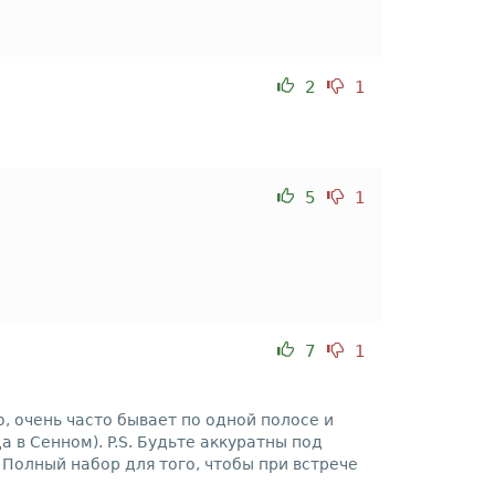
2
1
5
1
7
1
, очень часто бывает по одной полосе и
 в Сенном). P.S. Будьте аккуратны под
 Полный набор для того, чтобы при встрече