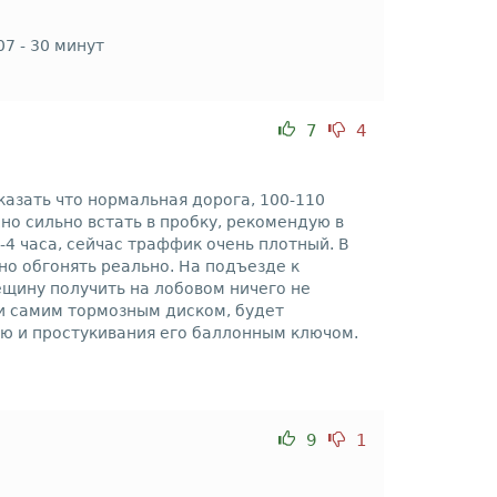
7 - 30 минут
7
4
азать что нормальная дорога, 100-110
жно сильно встать в пробку, рекомендую в
4 часа, сейчас траффик очень плотный. В
о обгонять реально. На подъезде к
рещину получить на лобовом ничего не
 и самим тормозным диском, будет
ую и простукивания его баллонным ключом.
9
1