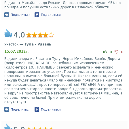
Ездил от Михайлова до Рязани. Дорога хорошая (поуже М5), но
пошире и получше остальных дорог в Рязанской области.
Поделиться
Поделиться
4,0
Участок —
Тула - Рязань
15.07.2012г.
0
0
Ездили вчера из Рязани в Тулу. Через Михайлов, Венёв. Дорога
(покрытие) - ИДЕАЛЬНОЕ, за небольшим исключением
(километров 10): НАПЛЫВЫ свежего асфальта и немножко
недоремонтированные участки. Про наплывы: это не просто
наплывы, а именно с большой буквы Н! Низкая машина, если ей
некуда будет деваться (мало ли - человек появится из ниоткуда,
или велосипед...), просто перевернётся! РЕЛЬЕФ! А по причине
свежеотремонтированности вроде бы дорога просматривается,
и вдруг из пространства материализуется встречная машина, а
её ведь точно не было! При этом разметка на дороге
отсутствует.
Поделиться
Поделиться