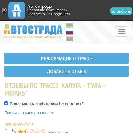
Автострада
Состояние трасс России
Установить
Бесплатно - В Google Play
Toggle
naviga
ИНФОРМАЦИЯ О ТРАССЕ
ДОБАВИТЬ ОТЗЫВ
ОТЗЫВЫ ПО ТРАССЕ "КАЛУГА – ТУЛА –
РЯЗАНЬ"
Показывать сообщения без оценок?
Показать трассу на карте
ОБЩИЙ РЕЙТИНГ:
1,5