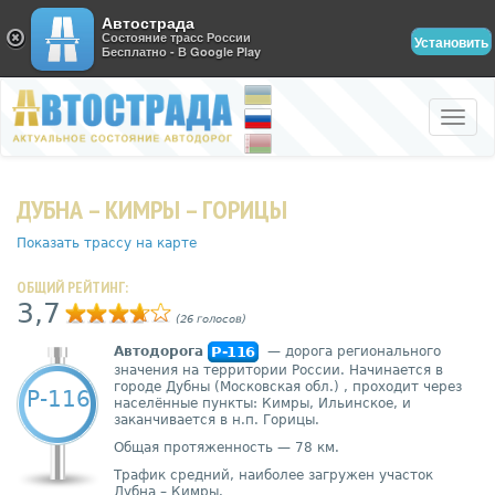
Автострада
Состояние трасс России
Установить
Бесплатно - В Google Play
Toggle
naviga
ДУБНА – КИМРЫ – ГОРИЦЫ
Показать трассу на карте
ОБЩИЙ РЕЙТИНГ:
3,7
(26 голосов)
Автодорога
P-116
— дорога регионального
значения на территории России. Начинается в
городе Дубны (Московская обл.)
, проходит через
Р-116
населённые пункты: Кимры, Ильинское, и
заканчивается в н.п. Горицы.
Общая протяженность — 78 км.
Трафик средний, наиболее загружен участок
Дубна – Кимры.