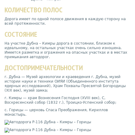
КОЛИЧЕСТВО ПОЛОС
Дорога имеет по одной полосе движения в каждую сторону на
всей протяженности.
СОСТОЯНИЕ
На участке Дубна – Кимры дорога в состоянии, близком к
идеальному, на остальных участках очень сильно изношена.
Имеется разметка и огражения на опасных участках и в местах
примыкания автодорог.
ДОСТОПРИМЕЧАТЕЛЬНОСТИ
г. Дубна
—
Музей археологии и краеведения г. Дубна, м
узей
истории науки и техники ОИЯИ (Объединенного института
ядерных исследований), Храм Похвалы Пресвятой Богородицы
(XIX век), музей замка
;
г. Кимры — храм Вознесения Господня (XVIII век), С,
Воскресенский собор (1832 г.), Троицко-Успенский собор;
с. Горицы — церковь Спаса Преображения, Кириллов
монастырь.