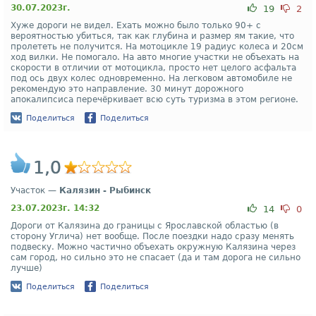
30.07.2023г.
19
2
Хуже дороги не видел. Ехать можно было только 90+ с
вероятностью убиться, так как глубина и размер ям такие, что
пролететь не получится. На мотоцикле 19 радиус колеса и 20см
ход вилки. Не помогало. На авто многие участки не объехать на
скорости в отличии от мотоцикла, просто нет целого асфальта
под ось двух колес одновременно. На легковом автомобиле не
рекомендую это направление. 30 минут дорожного
апокалипсиса перечёркивает всю суть туризма в этом регионе.
Поделиться
Поделиться
1,0
Участок —
Калязин - Рыбинск
23.07.2023г. 14:32
14
0
Дороги от Калязина до границы с Ярославской областью (в
сторону Углича) нет вообще. После поездки надо сразу менять
подвеску. Можно частично объехать окружную Калязина через
сам город, но сильно это не спасает (да и там дорога не сильно
лучше)
Поделиться
Поделиться