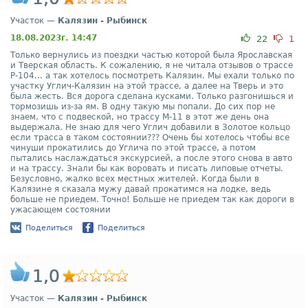
Участок —
Калязин - Рыбинск
18.08.2023г. 14:47
22
1
Только вернулись из поездки частью которой была Ярославская
и Тверская область. К сожалению, я не читала отзывов о трассе
Р-104... а так хотелось посмотреть Калязин. Мы ехали только по
участку Углич-Калязин на этой трассе, а далее на Тверь и это
была жесть. Вся дорога сделана кусками. Только разгонишься и
тормозишь из-за ям. В одну такую мы попали. До сих пор не
знаем, что с подвеской, но трассу М-11 в этот же день она
выдержала. Не знаю для чего Углич добавили в Золотое кольцо
если трасса в таком состоянии??? Очень бы хотелось чтобы все
чинуши прокатились до Углича по этой трассе, а потом
пытались наслаждаться экскурсией, а после этого снова в авто
и на трассу. Знали бы как воровать и писать липовые отчеты.
Безусловно, жалко всех местных жителей. Когда были в
Калязине я сказала мужу давай прокатимся на лодке, ведь
больше не приедем. Точно! Больше не приедем так как дороги в
ужасающем состоянии
Поделиться
Поделиться
1,0
Участок —
Калязин - Рыбинск