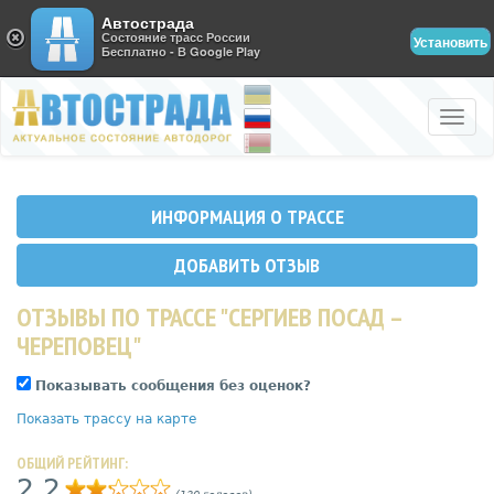
Автострада
Состояние трасс России
Установить
Бесплатно - В Google Play
Toggle
naviga
ИНФОРМАЦИЯ О ТРАССЕ
ДОБАВИТЬ ОТЗЫВ
ОТЗЫВЫ ПО ТРАССЕ "СЕРГИЕВ ПОСАД –
ЧЕРЕПОВЕЦ"
Показывать сообщения без оценок?
Показать трассу на карте
ОБЩИЙ РЕЙТИНГ:
2,2