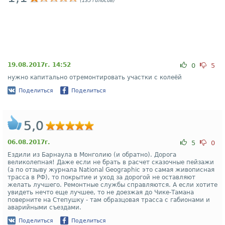
(135 голосов)
19.08.2017г. 14:52
0
5
нужно капитально отремонтировать участки с колеёй
Поделиться
Поделиться
5,0
06.08.2017г.
5
0
Ездили из Барнаула в Монголию (и обратно). Дорога
великолепная! Даже если не брать в расчет сказочные пейзажи
(а по отзыву журнала National Geographic это самая живописная
трасса в РФ), то покрытие и уход за дорогой не оставляют
желать лучшего. Ремонтные службы справляются. А если хотите
увидеть нечто еще лучшее, то не доезжая до Чике-Тамана
поверните на Степушку - там образцовая трасса с габионами и
аварийными съездами.
Поделиться
Поделиться