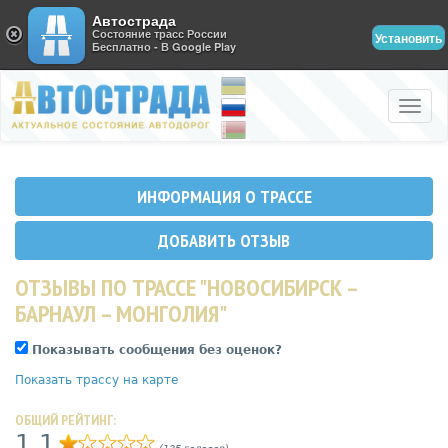
Автострада
Состояние трасс России
Установить
Бесплатно - В Google Play
Toggle
naviga
ИНФОРМАЦИЯ О ТРАССЕ
ДОБАВИТЬ ОТЗЫВ
ОТЗЫВЫ ПО ТРАССЕ "НОВОСИБИРСК –
БАРНАУЛ – МОНГОЛИЯ"
Показывать сообщения без оценок?
Показать трассу на карте
ОБЩИЙ РЕЙТИНГ:
1,1