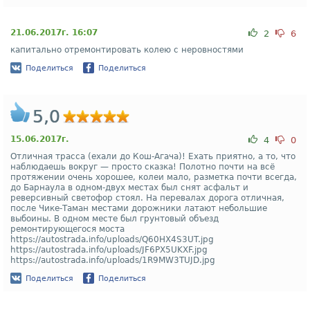
21.06.2017г. 16:07
2
6
капитально отремонтировать колею с неровностями
Поделиться
Поделиться
5,0
15.06.2017г.
4
0
Отличная трасса (ехали до Кош-Агача)! Ехать приятно, а то, что
наблюдаешь вокруг — просто сказка! Полотно почти на всё
протяжении очень хорошее, колеи мало, разметка почти всегда,
до Барнаула в одном-двух местах был снят асфальт и
реверсивный светофор стоял. На перевалах дорога отличная,
после Чике-Таман местами дорожники латают небольшие
выбоины. В одном месте был грунтовый объезд
ремонтирующегося моста
https://autostrada.info/uploads/Q60HX4S3UT.jpg
https://autostrada.info/uploads/JF6PX5UKXF.jpg
https://autostrada.info/uploads/1R9MW3TUJD.jpg
Поделиться
Поделиться