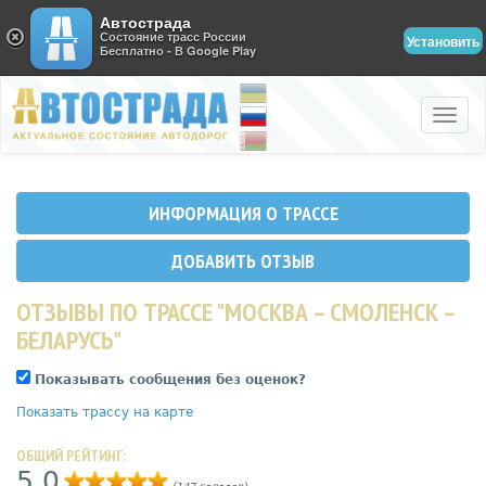
Автострада
Состояние трасс России
Установить
Бесплатно - В Google Play
Toggle
naviga
ИНФОРМАЦИЯ О ТРАССЕ
ДОБАВИТЬ ОТЗЫВ
ОТЗЫВЫ ПО ТРАССЕ "МОСКВА – СМОЛЕНСК –
БЕЛАРУСЬ"
Показывать сообщения без оценок?
Показать трассу на карте
ОБЩИЙ РЕЙТИНГ:
5,0