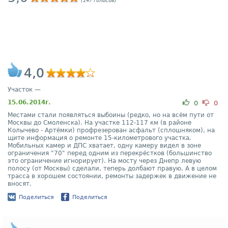
(147 голосов)
4,0
Участок —
15.06.2014г.
0
0
Местами стали появляться выбоины (редко, но на всём пути от
Москвы до Смоленска). На участке 112-117 км (в районе
Колычево - Артёмки) профрезерован асфальт (сплошняком), на
щите информация о ремонте 15-километрового участка.
Мобильных камер и ДПС хватает, одну камеру видел в зоне
ограничения "70" перед одним из перекрёстков (большинство
это ограничение игнорирует). На мосту через Днепр левую
полосу (от Москвы) сделали, теперь долбают правую. А в целом
трасса в хорошем состоянии, ремонты задержек в движение не
вносят.
Поделиться
Поделиться