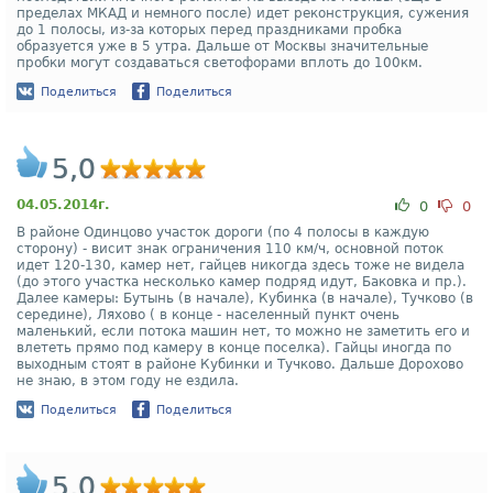
пределах МКАД и немного после) идет реконструкция, сужения
до 1 полосы, из-за которых перед праздниками пробка
образуется уже в 5 утра. Дальше от Москвы значительные
пробки могут создаваться светофорами вплоть до 100км.
Поделиться
Поделиться
5,0
04.05.2014г.
0
0
В районе Одинцово участок дороги (по 4 полосы в каждую
сторону) - висит знак ограничения 110 км/ч, основной поток
идет 120-130, камер нет, гайцев никогда здесь тоже не видела
(до этого участка несколько камер подряд идут, Баковка и пр.).
Далее камеры: Бутынь (в начале), Кубинка (в начале), Тучково (в
середине), Ляхово ( в конце - населенный пункт очень
маленький, если потока машин нет, то можно не заметить его и
влететь прямо под камеру в конце поселка). Гайцы иногда по
выходным стоят в районе Кубинки и Тучково. Дальше Дорохово
не знаю, в этом году не ездила.
Поделиться
Поделиться
5,0