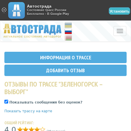
Автострада
Состояние трасс России
Установить
Бесплатно - В Google Play
Toggle
naviga
ИНФОРМАЦИЯ О ТРАССЕ
ДОБАВИТЬ ОТЗЫВ
ОТЗЫВЫ ПО ТРАССЕ "ЗЕЛЕНОГОРСК –
ВЫБОРГ"
Показывать сообщения без оценок?
Показать трассу на карте
ОБЩИЙ РЕЙТИНГ:
4,0