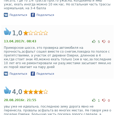
писать. Где то 1/4 трассы просто ужасна, колдобины и ямы
ужас, ехать иногда можно 10 км.час. Но остальная часть трассы
нормальная, на 3-4 балла
Поделиться
Поделиться
1,0
13.04.2017г. 08:43
5
0
Приморское шоссе, это проверка автомобиля на
прочность,асфальт сошел вместе со снегом,поездка по полосе с
препятствиями, а участок от деревни Озерки, длинною в 4
км,где стоит знак 40,можно ехать только 1км в час,за последние
10 лет его не ремонтировали ни разу,местами засыпают ямки,но
их порой хватает на пару дней
Поделиться
Поделиться
4,0
28.08.2016г. 21:55
1
0
увы уже не идеальна. последнюю зиму дорога явно не
перенесла. провалы асфальта во многих местах. Не говоря уже о
поселке Озерки. Большую часть поселка дорогу сделали, а