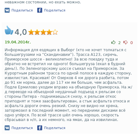
неважном состоянии, но ехать можно.
Поделиться
Поделиться
4,0
19.04.2014г.
2
0
Информация для ездящих в Выборг (кто не хочет толкаться с
большегрузами на "Скандинавии"). Трасса А123, сиречь,
Приморское шоссе - великолепно! За всю поездку туда и
обратно не встретил ни одного! большегруза (ехал в будний
день!). По Зеленогорскому шоссе съехал на Приморское. За
Курортным районом трасса по одной полосе в каждую сторону,
извилистая. Красивая! От Озерков 4 км дорога разбита, потом
до 91 км норма, далее до 117 км ям больше, чем асфальта.
Подле Ермилово уходим вправо на объездную Приморска. На ж/
д переезде на объездной неудачный подъезд к рельсам со
стороны Питера - поднимаешься снизу, к рельсам откос
приподнят и тоже заасфальтирован, а стык асфальта откоса и
асфальта дороги очень резкий. Снизу не видно ни хрена,
затормозил в последний момент, но передними дисками всё
одно упёрся. По всей трассе шёл очень хорошо, скорость
сбрасывал в н/п, а их немного, на ямах, да на извилинах.
Поделиться
Поделиться