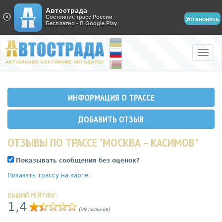
Автострада
Состояние трасс России
Установить
Бесплатно - В Google Play
Toggle
naviga
ИНФОРМАЦИЯ О ТРАССЕ
ДОБАВИТЬ ОТЗЫВ
ОТЗЫВЫ ПО ТРАССЕ "МОСКВА – КАСИМОВ"
Показывать сообщения без оценок?
Показать трассу на карте
ОБЩИЙ РЕЙТИНГ:
1,4
(29 голосов)