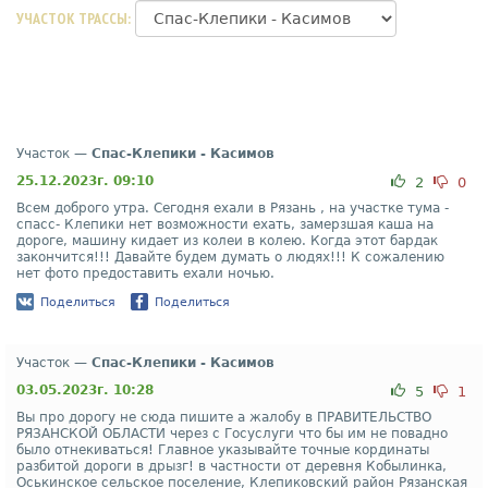
УЧАСТОК ТРАССЫ:
Участок —
Спас-Клепики - Касимов
25.12.2023г. 09:10
2
0
Всем доброго утра. Сегодня ехали в Рязань , на участке тума -
спасс- Клепики нет возможности ехать, замерзшая каша на
дороге, машину кидает из колеи в колею. Когда этот бардак
закончится!!! Давайте будем думать о людях!!! К сожалению
нет фото предоставить ехали ночью.
Поделиться
Поделиться
Участок —
Спас-Клепики - Касимов
03.05.2023г. 10:28
5
1
Вы про дорогу не сюда пишите а жалобу в ПРАВИТЕЛЬСТВО
РЯЗАНСКОЙ ОБЛАСТИ через с Госуслуги что бы им не повадно
было отнекиваться! Главное указывайте точные кординаты
разбитой дороги в дрызг! в частности от деревня Кобылинка,
Оськинское сельское поселение, Клепиковский район Рязанская