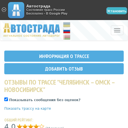
Автострада
Состояние трасс России
Установить
Бесплатно - В Google Play
Toggle
naviga
ИНФОРМАЦИЯ О ТРАССЕ
ДОБАВИТЬ ОТЗЫВ
ОТЗЫВЫ ПО ТРАССЕ "ЧЕЛЯБИНСК – ОМСК –
НОВОСИБИРСК"
Показывать сообщения без оценок?
Показать трассу на карте
ОБЩИЙ РЕЙТИНГ:
4,0