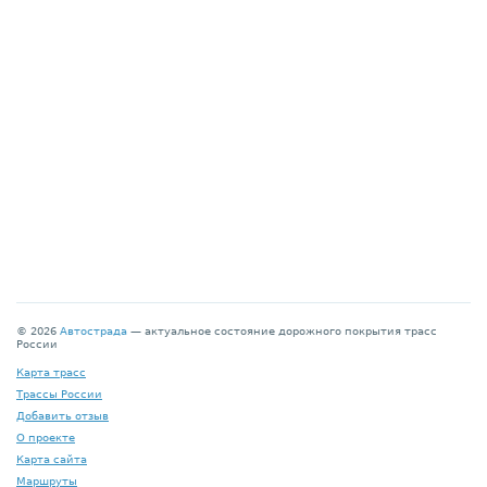
© 2026
Автострада
— актуальное состояние дорожного покрытия трасс
России
Карта трасс
Трассы России
Добавить отзыв
О проекте
Карта сайта
Маршруты