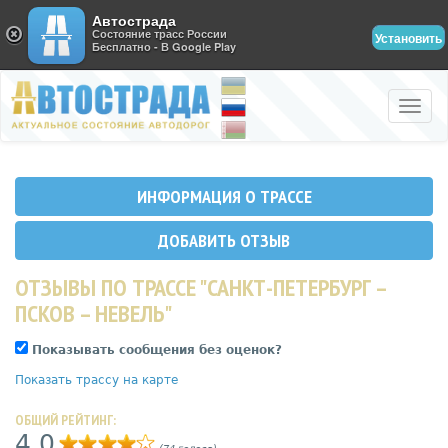
Автострада
Состояние трасс России
Установить
Бесплатно - В Google Play
Toggle
naviga
ИНФОРМАЦИЯ О ТРАССЕ
ДОБАВИТЬ ОТЗЫВ
ОТЗЫВЫ ПО ТРАССЕ "САНКТ-ПЕТЕРБУРГ –
ПСКОВ – НЕВЕЛЬ"
Показывать сообщения без оценок?
Показать трассу на карте
ОБЩИЙ РЕЙТИНГ:
4,0