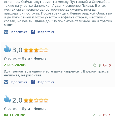
отличное. Сейчас идут ремонты между Пустошкой и Опочкой, а
также на участке Цапелька - Лудони севернее Пскова. В этих
местах организовано одностороннее движение, иногда
приходится постоять. После границы с Ленинградской областью
и до Луги самый плохой участок - асфальт старый, местами с
колеёй, но без ям. Далее до СПб покрытие отличное, но и трафик
выше.
Поделиться
Поделиться
3,0
Участок —
Луга - Невель
21.06.2020г.
3
0
Идут ремонты, в одном месте даже капремонт. В целом трасса
неплохая, не разбитая.
Поделиться
Поделиться
2,0
Участок —
Луга - Невель
04.11.2019г.
4
1