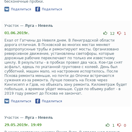
бесконечные пробки.
Поделиться
Поделиться
Участок —
Луга - Невель
01.06.2019г.
12
1
Ехал от Гатчины до Невеля днем. В Лениградской области
дорога отличная. В Псковской во многих местах меняют
водопропускные трубы и ремонтируют мосты. Организовано
реверсивное движение, установлены светофоры, которые
дорожные рабочие переключают по только им известному
циклу. В результаты - в пробках провел два часа. Кое-где снят
асфальт, едешь по укатанной грунтовке с колеей. День был
субботний, машин мало, но настроение испортилось. После
Пскова ремонта меньше, но почти до Опочки встречаются
сужения из-за ремонта. Лучше поехать на Псков через
Кингисепп и Гдов, но объехать зону ремонта. Километраж будет
побольше, а времени уйдет меньше. Судя по объему работ - в
2019 году ремонт до Пскова не закончат.
Поделиться
Поделиться
Участок —
Луга - Невель
29.05.2019г. 19:49
1
0