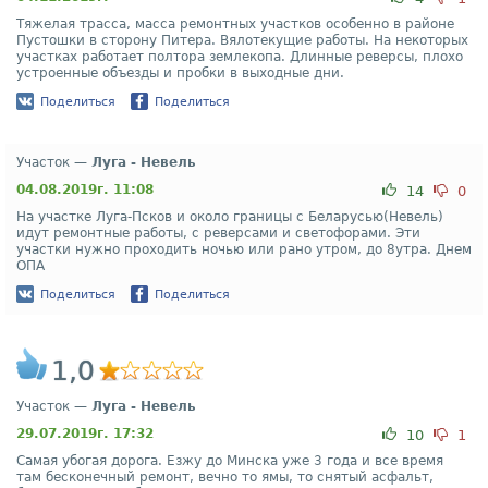
Тяжелая трасса, масса ремонтных участков особенно в районе
Пустошки в сторону Питера. Вялотекущие работы. На некоторых
участках работает полтора землекопа. Длинные реверсы, плохо
устроенные объезды и пробки в выходные дни.
Поделиться
Поделиться
Участок —
Луга - Невель
04.08.2019г. 11:08
14
0
На участке Луга-Псков и около границы с Беларусью(Невель)
идут ремонтные работы, с реверсами и светофорами. Эти
участки нужно проходить ночью или рано утром, до 8утра. Днем
ОПА
Поделиться
Поделиться
1,0
Участок —
Луга - Невель
29.07.2019г. 17:32
10
1
Самая убогая дорога. Езжу до Минска уже 3 года и все время
там бесконечный ремонт, вечно то ямы, то снятый асфальт,