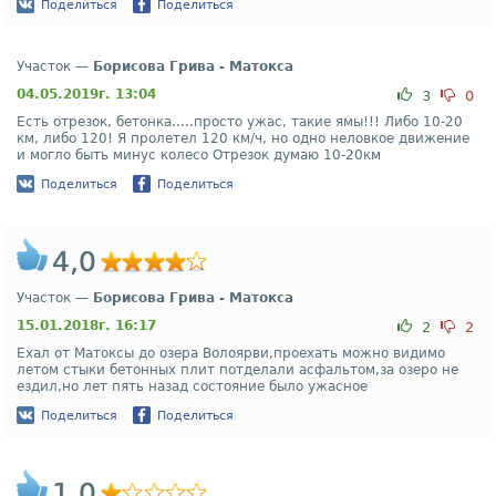
Поделиться
Поделиться
Участок —
Борисова Грива - Матокса
04.05.2019г. 13:04
3
0
Есть отрезок, бетонка.....просто ужас, такие ямы!!! Либо 10-20
км, либо 120! Я пролетел 120 км/ч, но одно неловкое движение
и могло быть минус колесо Отрезок думаю 10-20км
Поделиться
Поделиться
4,0
Участок —
Борисова Грива - Матокса
15.01.2018г. 16:17
2
2
Ехал от Матоксы до озера Волоярви,проехать можно видимо
летом стыки бетонных плит потделали асфальтом,за озеро не
ездил,но лет пять назад состояние было ужасное
Поделиться
Поделиться
1,0