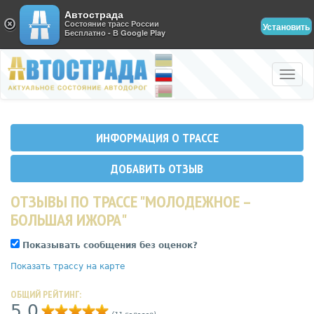
Автострада
Состояние трасс России
Установить
Бесплатно - В Google Play
Toggle
naviga
ИНФОРМАЦИЯ О ТРАССЕ
ДОБАВИТЬ ОТЗЫВ
ОТЗЫВЫ ПО ТРАССЕ "МОЛОДЕЖНОЕ –
БОЛЬШАЯ ИЖОРА"
Показывать сообщения без оценок?
Показать трассу на карте
ОБЩИЙ РЕЙТИНГ:
5,0