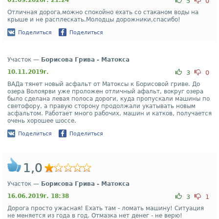
01.09.2020г. 21:24
5
0
Отличная дорога,можно спокойно ехать со стаканом воды на
крыше и не расплескать.Молодцы дорожники,спасибо!
Поделиться
Поделиться
Участок —
Борисова Грива - Матокса
10.11.2019г.
3
0
ВАДа тянет новый асфальт от Матоксы к Борисовой гриве. До
озера Волоярви уже проложен отличный афальт, вокруг озера
было сделана левая полоса дороги, куда пропускали машины по
светофору, а правую сторону продолжали укатывать новым
асфальтом. Работает много рабочих, машин и катков, получается
очень хорошее шоссе.
Поделиться
Поделиться
1,0
Участок —
Борисова Грива - Матокса
16.06.2019г. 18:38
3
1
Дорога просто ужасная! Ехать там - ломать машину! Ситуация
не меняется из года в год. Отмазка нет денег - не верю!